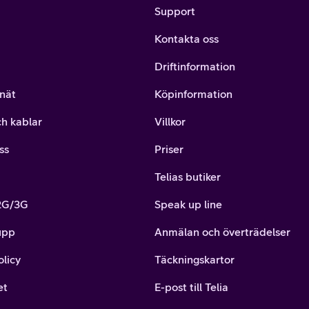
Support
Kontakta oss
Driftinformation
nät
Köpinformation
ch kablar
Villkor
ss
Priser
Telias butiker
 2G/3G
Speak up line
upp
Anmälan och överträdelser
olicy
Täckningskartor
et
E-post till Telia