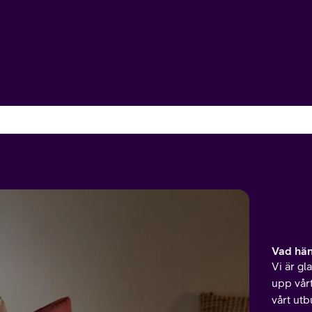
or
plattor
attor
Vad hän
Vi är gl
upp vår
vårt utb