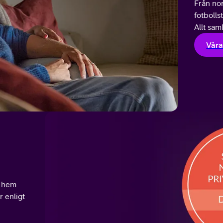
Från nor
fotbolls
Allt sam
Våra
a hem
r e
nligt