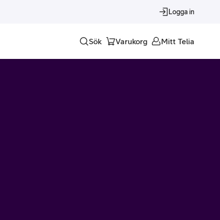
Logga in
Sök
Varukorg
Mitt Telia
Tjänster
Alla tjänster
Trygghet
Underhållning
Roaming – samtal och surf i utlandet