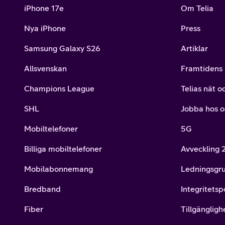
iPhone 17e
Om Telia
Nya iPhone
Press
Samsung Galaxy S26
Artiklar
Allsvenskan
Framtidens 
Champions League
Telias nät o
SHL
Jobba hos o
Mobiltelefoner
5G
Billiga mobiltelefoner
Avveckling
Mobilabonnemang
Ledningsgr
Bredband
Integritetsp
Fiber
Tillgängligh