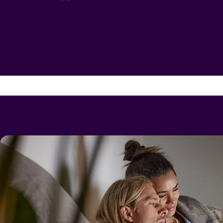
Billiga mobiltelefoner
Mobilskal
Laddare
Hörlurar
Smartwatches
Surfplatt
Apple Watch
4G/5G Surf
Samsung Galaxy Watch
Wifi Surfpl
Alla smartwatches
Tillbehör