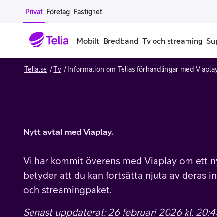
Gå till sidans innehåll
Privat
Företag
Fastighet
Mobilt
Bredband
Tv och streaming
Su
Telia.se
Tv
Information om Telias förhandlingar med Viapla
Mobiltelefoner
Mobilab
iPhone
Alla mobi
Samsung Galaxy
Familjea
Nytt avtal med Viaplay.
Google Pixel
Extra anv
Vi har kommit överens med Viaplay om ett ny
Alla mobiltelefoner
Mobilabon
betyder att du kan fortsätta njuta av deras inn
och streamingpaket.
Begagnade mobiltelefoner
Senast uppdaterat: 26 februari 2026 kl. 20:4