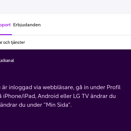
pport
Erbjudanden
r och tjänster
onnemang
Kontantkort
okalkanal
labonnemang
Köp kontantkort
bonnemang
Ladda kontantkort
u är inloggad via webbläsare, gå in under Profil
ändare
Laddningscheck
 på iPhone/iPad, Android eller LG TV ändrar du
nemang för pensionär
Registrera kontantkort
 ändrar du under "Min Sida".