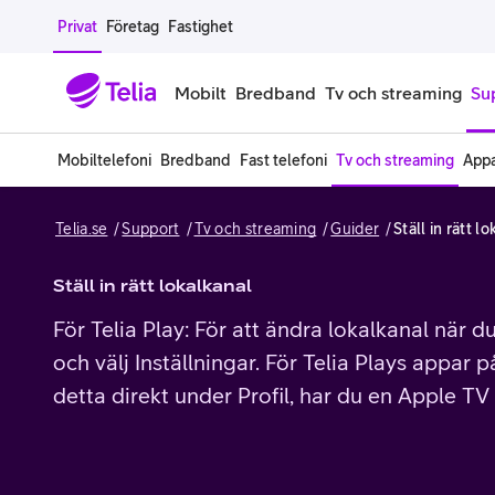
Gå till sidans innehåll
Privat
Företag
Fastighet
Mobilt
Bredband
Tv och streaming
Su
Mobiltelefoni
Bredband
Fast telefoni
Tv och streaming
Appa
Mobiltelefoner
Mobilab
Telia.se
Support
Tv och streaming
Guider
Ställ in rätt l
iPhone
Alla mobi
Samsung Galaxy
Familjea
Ställ in rätt lokalkanal
För Telia Play: För att ändra lokalkanal när d
Google Pixel
Extra anv
och välj Inställningar. För Telia Plays appar
Alla mobiltelefoner
Mobilabon
detta direkt under Profil, har du en Apple TV
Begagnade mobiltelefoner