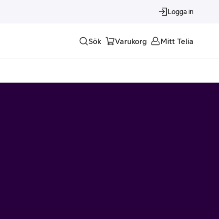
Logga in
Sök
Varukorg
Mitt Telia
Tjänster
Alla tjänster
Trygghet
Underhållning
Roaming – samtal och surf i utlandet