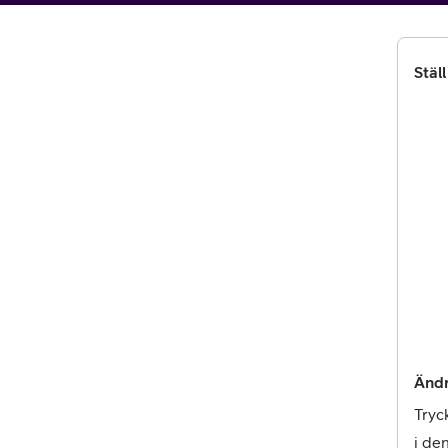
Billiga mobiltelefoner
Mobilskal
Ställ
Laddare
Hörlurar
Smartwatches
Surfplatt
Apple Watch
4G/5G Surf
Samsung Galaxy Watch
Wifi Surfpl
Alla smartwatches
Tillbehör
Ändr
Tryc
i de