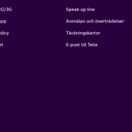
 2G/3G
Speak up line
upp
Anmälan och överträdelser
olicy
Täckningskartor
et
E-post till Telia