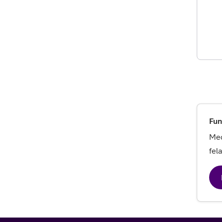
Fun
Med
fel