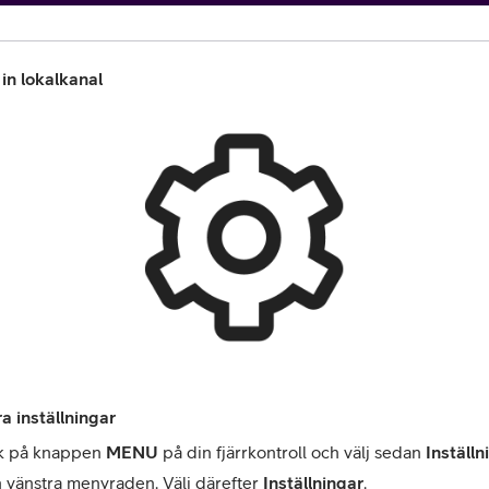
 in lokalkanal
or
plattor
attor
a inställningar
k på knappen 
MENU
 på din fjärrkontroll och välj sedan
 Inställn
n vänstra menyraden. Välj därefter 
Inställningar
.