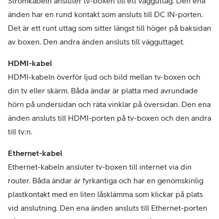
Strömkabeln ansluter tv-boxen till ett vägguttag. Den ena 
änden har en rund kontakt som ansluts till DC IN-porten. 
Det är ett runt uttag som sitter längst till höger på baksidan 
av boxen. Den andra änden ansluts till vägguttaget.
HDMI-kabeln överför ljud och bild mellan tv-boxen och 
din tv eller skärm. Båda ändar är platta med avrundade 
hörn på undersidan och räta vinklar på översidan. Den ena 
änden ansluts till HDMI-porten på tv-boxen och den andra 
till tv:n.
Ethernet-kabeln ansluter tv-boxen till internet via din 
router. Båda ändar är fyrkantiga och har en genomskinlig 
plastkontakt med en liten låsklämma som klickar på plats 
vid anslutning. Den ena änden ansluts till Ethernet-porten 