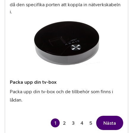
då den specifika porten att koppla in nätverkskabeln
i.
Packa upp din tv-box
Packa upp din tv-box och de tillbehör som finns i 
lådan.
1
2
3
4
5
Nästa