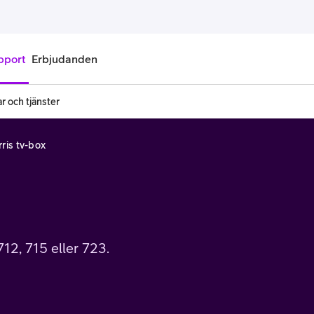
pport
Erbjudanden
r och tjänster
onnemang
Kontantkort
ris tv-box
labonnemang
Köp kontantkort
bonnemang
Ladda kontantkort
ändare
Laddningscheck
12, 715 eller 723.
nemang för pensionär
Registrera kontantkort