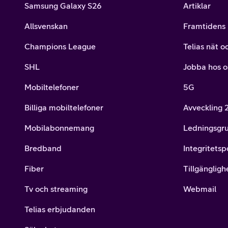
Samsung Galaxy S26
Artiklar
Allsvenskan
Framtidens 
Champions League
Telias nät o
SHL
Jobba hos o
Mobiltelefoner
5G
Billiga mobiltelefoner
Avveckling
Mobilabonnemang
Ledningsgr
Bredband
Integritetsp
Fiber
Tillgängligh
Tv och streaming
Webmail
Telias erbjudanden