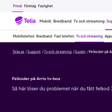
Gå till sidans innehåll
Privat
Företag
Fastighet
Mobilt
Bredband
Tv och streaming
Su
Mobiltelefoni
Bredband
Fast telefoni
Tv och streaming
Appa
Mobiltelefoner
Mobilab
Telia.se
Support
Tv och streaming
Guider
Felkoder på Ar
iPhone
Alla mobi
Samsung Galaxy
Familjea
Google Pixel
Extra anv
Felkoder på Arris tv-box
Så här löser du problemet när du fått felkod 7
Alla mobiltelefoner
Mobilabon
Begagnade mobiltelefoner