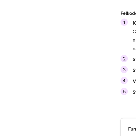
Billiga mobiltelefoner
Felkod
Mobilskal
Laddare
O
n
Hörlurar
n
S
Smartwatches
Surfplatt
S
Apple Watch
4G/5G Surf
V
S
Samsung Galaxy Watch
Wifi Surfpl
Alla smartwatches
Tillbehör
Fun