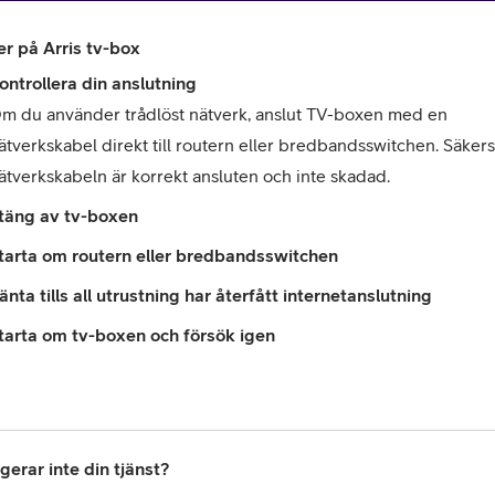
er på Arris tv-box
m du använder trådlöst nätverk, anslut TV-boxen med en 
ätverkskabel direkt till routern eller bredbandsswitchen. Säkerstä
ätverkskabeln är korrekt ansluten och inte skadad.
täng av tv-boxen
or
tarta om routern eller bredbandsswitchen
plattor
änta tills all utrustning har återfått internetanslutning
tarta om tv-boxen och försök igen
attor
gerar inte din tjänst?