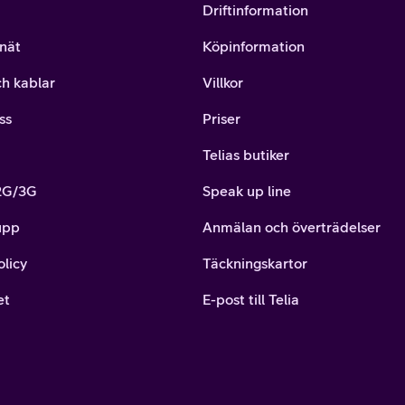
Driftinformation
nät
Köpinformation
ch kablar
Villkor
ss
Priser
Telias butiker
 2G/3G
Speak up line
upp
Anmälan och överträdelser
olicy
Täckningskartor
et
E-post till Telia