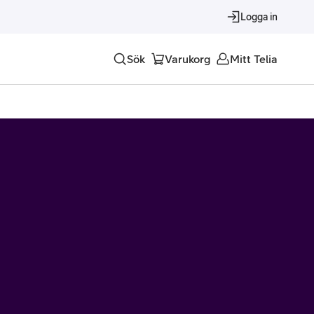
Logga in
Sök
Varukorg
Mitt Telia
Tjänster
Alla tjänster
Trygghet
Underhållning
Roaming – samtal och surf i utlandet