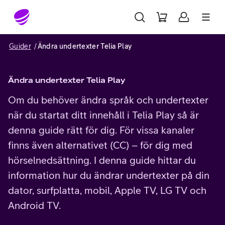
Gå till sidans innehåll
Guider
Ändra undertexter Telia Play
Ändra undertexter Telia Play
Om du behöver ändra språk och undertexter
när du startat ditt innehåll i Telia Play så är
denna guide rätt för dig. För vissa kanaler
finns även alternativet (CC) – för dig med
hörselnedsättning. I denna guide hittar du
information hur du ändrar undertexter på din
dator, surfplatta, mobil, Apple TV, LG TV och
Android TV.