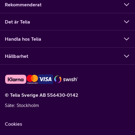
Rekommenderat
Det är Telia
Handla hos Telia
Hållbarhet
© Telia Sverige AB 556430-0142
Säte
: Stockholm
Cookies