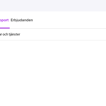
pport
Erbjudanden
r och tjänster
onnemang
Kontantkort
labonnemang
Köp kontantkort
bonnemang
Ladda kontantkort
ändare
Laddningscheck
nemang för pensionär
Registrera kontantkort