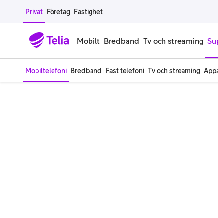
Gå till sidans innehåll
Privat
Företag
Fastighet
Mobilt
Bredband
Tv och streaming
Su
Mobiltelefoni
Bredband
Fast telefoni
Tv och streaming
Appa
Mobiltelefoner
Mobilab
iPhone
Alla mobi
Samsung Galaxy
Familjea
Google Pixel
Extra anv
Alla mobiltelefoner
Mobilabon
Begagnade mobiltelefoner