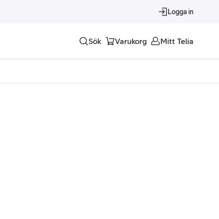
Logga in
Sök
Varukorg
Mitt Telia
Tjänster
Alla tjänster
Trygghet
Underhållning
Roaming – samtal och surf i utlandet