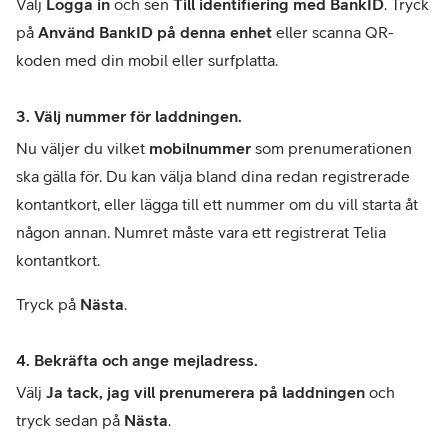
Välj 
Logga in
 och sen 
Till identifiering med BankID
. Tryck 
på 
Använd BankID på denna enhet 
eller scanna QR-
koden med din mobil eller surfplatta. 
3. Välj nummer för laddningen.
Nu väljer du vilket 
mobilnummer
 som prenumerationen 
ska gälla för. Du kan välja bland dina redan registrerade 
kontantkort, eller lägga till ett nummer om du vill starta åt 
någon annan. Numret måste vara ett registrerat Telia 
kontantkort. 
Tryck på 
Nästa
.
4. Bekräfta och ange mejladress.
Välj 
Ja tack, jag vill prenumerera på laddningen
 och 
tryck sedan på 
Nästa
. 