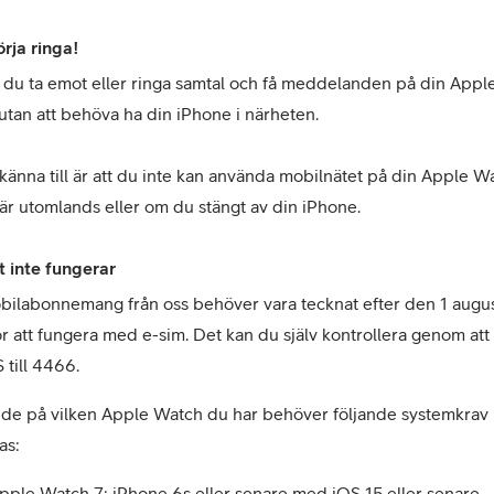
örja ringa!
du ta emot eller ringa samtal och få meddelanden på din Apple
tan att behöva ha din iPhone i närheten.

 känna till är att du inte kan använda mobilnätet på din Apple Wa
är utomlands eller om du stängt av din iPhone.
 inte fungerar
bilabonnemang från oss behöver vara tecknat efter den 1 august
r att fungera med e-sim. Det kan du själv kontrollera genom att 
 till 4466.
de på vilken Apple Watch du har behöver följande systemkrav 
as:
pple Watch 7: iPhone 6s eller senare med iOS 15 eller senare