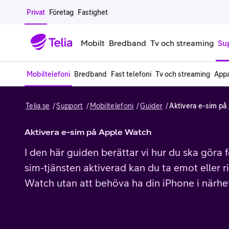
Gå till sidans innehåll
Privat
Företag
Fastighet
Mobilt
Bredband
Tv och streaming
Su
Mobiltelefoni
Bredband
Fast telefoni
Tv och streaming
Appa
Mobiltelefoner
Mobilab
Telia.se
Support
Mobiltelefoni
Guider
Aktivera e-sim p
iPhone
Alla mobi
Samsung Galaxy
Familjea
Aktivera e-sim på Apple Watch
I den här guiden berättar vi hur du ska göra 
Google Pixel
Extra anv
sim-tjänsten aktiverad kan du ta emot eller 
Alla mobiltelefoner
Mobilabon
Watch utan att behöva ha din iPhone i närhe
Begagnade mobiltelefoner