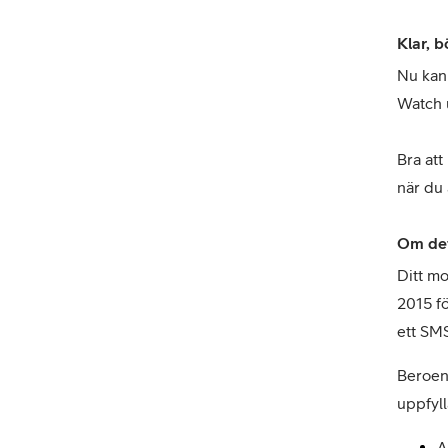
Klar, b
Nu kan 
Watch u
Bra att
när du 
Om det
Ditt mo
2015 fö
ett SMS
Beroen
uppfyll
A