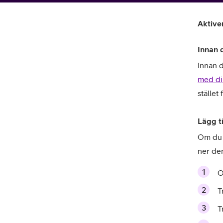
Billiga mobiltelefoner
Aktive
Mobilskal
Laddare
Innan 
Innan d
Hörlurar
med di
stället 
Smartwatches
Surfplatt
Lägg t
Apple Watch
4G/5G Surf
Om du 
ner den
Samsung Galaxy Watch
Wifi Surfpl
Ö
Alla smartwatches
Tillbehör
T
T