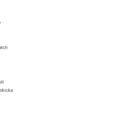
 
tch 
i 
skicka 