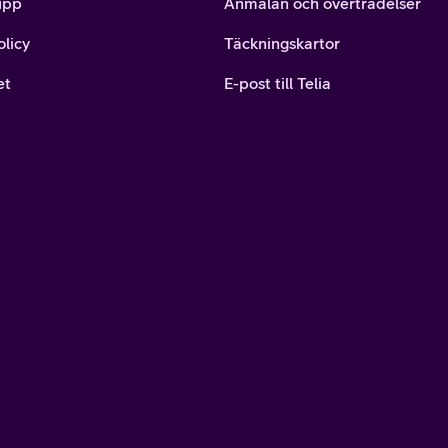
upp
Anmälan och överträdelser
olicy
Täckningskartor
et
E-post till Telia