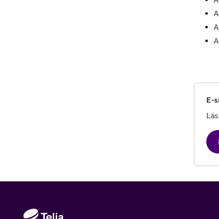
A
A
A
E-s
Läs