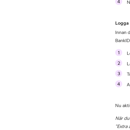
N
Logga 
Innan d
BankID
L
L
T
A
Nu akti
När du 
”Extra 