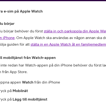
ra e-sim på Apple Watch
du börjar
u börjar behöver du först 
ställa in och parkoppla din Apple Wat
n iPhone
. Om Apple Watch ska användas av någon annan ska du 
följa guiden för att 
ställa in en Apple Watch åt en familjemedlem
or
ill mobiltjänst från Watch-appen
plattor
inte redan har Watch-appen på din iPhone behöver du först la
 från App Store.
attor
ppna appen 
Watch
 från din iPhone
ryck på 
Mobilnät
ryck på 
Lägg till mobiltjänst