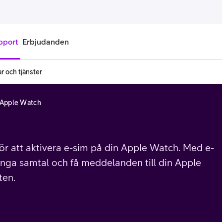
pport
Erbjudanden
r och tjänster
onnemang
Kontantkort
å Apple Watch
labonnemang
Köp kontantkort
bonnemang
Ladda kontantkort
för att aktivera e-sim på din Apple Watch. Med e-
ändare
Laddningscheck
ringa samtal och få meddelanden till din Apple
nemang för pensionär
Registrera kontantkort
ten.