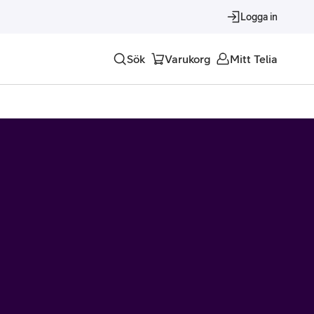
Logga in
Sök
Varukorg
Mitt Telia
Tjänster
Alla tjänster
Trygghet
Underhållning
Roaming – samtal och surf i utlandet