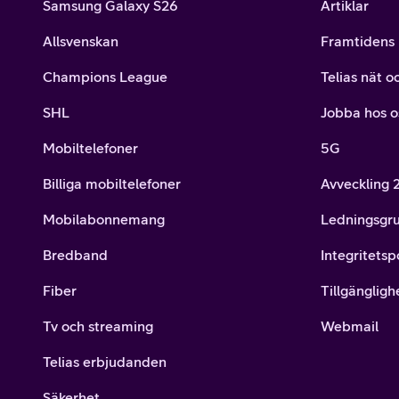
Samsung Galaxy S26
Artiklar
Allsvenskan
Framtidens 
Champions League
Telias nät o
SHL
Jobba hos o
Mobiltelefoner
5G
Billiga mobiltelefoner
Avveckling
Mobilabonnemang
Ledningsgr
Bredband
Integritetsp
Fiber
Tillgängligh
Tv och streaming
Webmail
Telias erbjudanden
Säkerhet