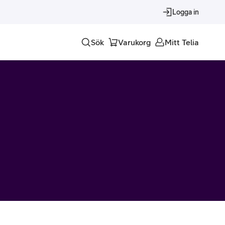
Logga in
Sök
Varukorg
Mitt Telia
Tjänster
Alla tjänster
Trygghet
Underhållning
Roaming – samtal och surf i utlandet