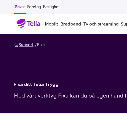
Gå till sidans innehåll
Privat
Företag
Fastighet
Mobilt
Bredband
Tv och streaming
Su
Support
Fixa
Mobiltelefoner
Mobilab
iPhone
Alla mobi
Samsung Galaxy
Familjea
Fixa ditt Telia Trygg
Google Pixel
Extra anv
Med vårt verktyg Fixa kan du på egen hand fö
Alla mobiltelefoner
Mobilabon
Begagnade mobiltelefoner