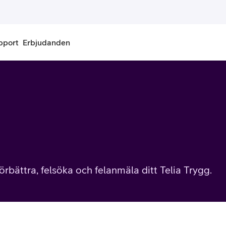
pport
Erbjudanden
onnemang
Kontantkort
labonnemang
Köp kontantkort
bonnemang
Ladda kontantkort
ändare
Laddningscheck
rbättra, felsöka och felanmäla ditt Telia Trygg.
nemang för pensionär
Registrera kontantkort