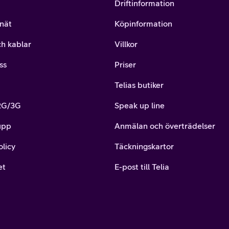
Driftinformation
nät
Köpinformation
ch kablar
Villkor
ss
Priser
Telias butiker
 2G/3G
Speak up line
upp
Anmälan och överträdelser
olicy
Täckningskartor
et
E-post till Telia