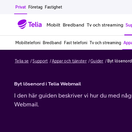
Gå till sidans innehåll
Privat
Företag
Fastighet
Mobilt
Bredband
Tv och streaming
Su
Mobiltelefoni
Bredband
Fast telefoni
Tv och streaming
Appa
Mobiltelefoner
Mobilab
Telia.se
Support
Appar och tjänster
Guider
Byt lösenord
iPhone
Alla mobi
Samsung Galaxy
Familjea
Byt lösenord i Telia Webmail
Google Pixel
Extra anv
I den här guiden beskriver vi hur du med några
Webmail.
Alla mobiltelefoner
Mobilabon
Begagnade mobiltelefoner