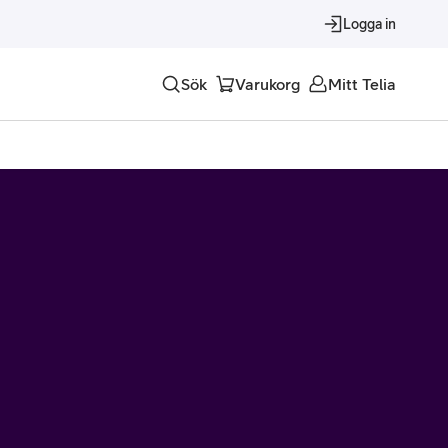
Logga in
Sök
Varukorg
Mitt Telia
Tjänster
Alla tjänster
Trygghet
Underhållning
Roaming – samtal och surf i utlandet