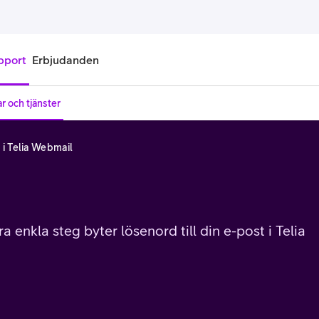
pport
Erbjudanden
r och tjänster
onnemang
Kontantkort
 i Telia Webmail
labonnemang
Köp kontantkort
bonnemang
Ladda kontantkort
ändare
Laddningscheck
 enkla steg byter lösenord till din e-post i Telia
nemang för pensionär
Registrera kontantkort