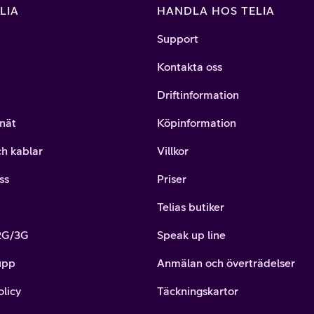
LIA
HANDLA HOS TELIA
Support
Kontakta oss
Driftinformation
nät
Köpinformation
ch kablar
Villkor
ss
Priser
Telias butiker
 2G/3G
Speak up line
upp
Anmälan och överträdelser
olicy
Täckningskartor