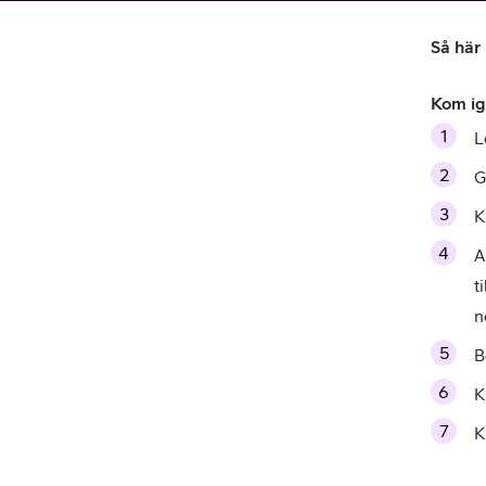
Billiga mobiltelefoner
Så här
Mobilskal
Kom i
Laddare
L
Hörlurar
Gå
K
Smartwatches
Surfplatt
A
Apple Watch
4G/5G Surf
t
n
Samsung Galaxy Watch
Wifi Surfpl
B
Alla smartwatches
Tillbehör
K