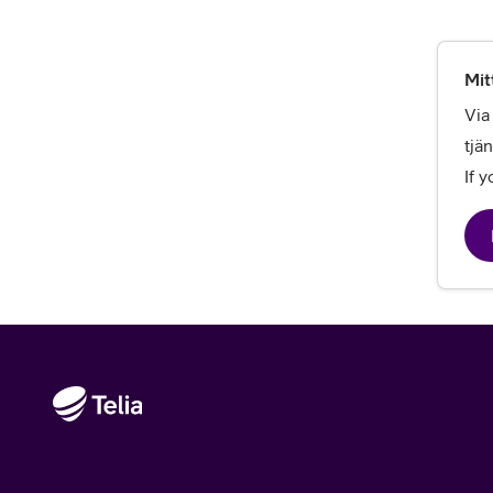
Mit
Via
tjän
If 