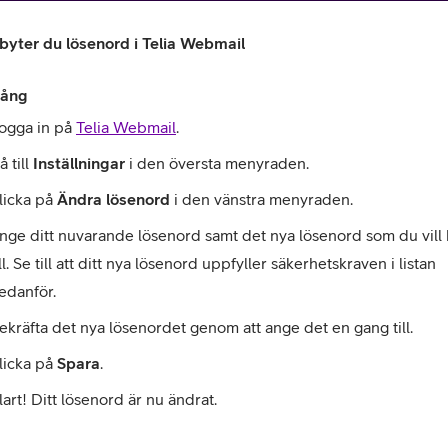
 byter du lösenord i Telia Webmail
gång
ogga in på 
Telia Webmail
.
 till 
Inställningar 
i den översta menyraden.
licka på 
Ändra lösenord
i den vänstra menyraden.
or
nge ditt nuvarande lösenord samt det nya lösenord som du vill 
plattor
ill. Se till att ditt nya lösenord uppfyller säkerhetskraven i listan 
edanför.
attor
ekräfta det nya lösenordet genom att ange det en gang till. 
licka på 
Spara
.