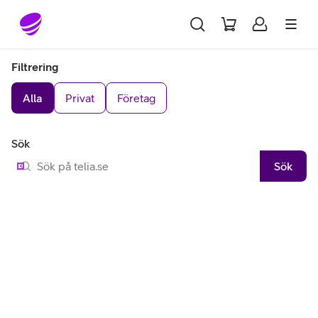
Gå till sidans innehåll
Filtrering
Alla
Privat
Företag
Sök
Sök