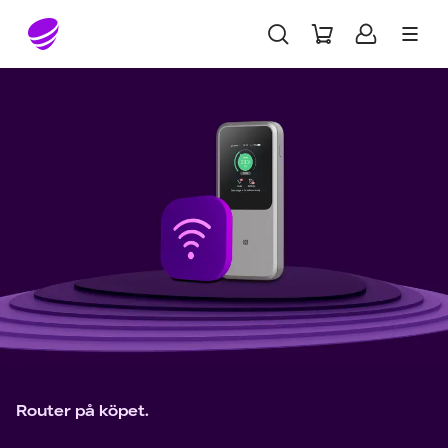
Gå till sidans innehåll
Router på köpet.