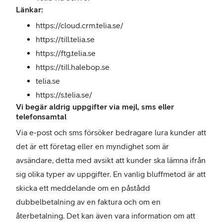
Länkar:
https://cloud.crm.telia.se/
https://till.telia.se
https://ftg.telia.se
https://till.halebop.se
telia.se
https://s.telia.se/
Vi begär aldrig uppgifter via mejl, sms eller
telefonsamtal
Via e-post och sms försöker bedragare lura kunder att
det är ett företag eller en myndighet som är
avsändare, detta med avsikt att kunder ska lämna ifrån
sig olika typer av uppgifter. En vanlig bluffmetod är att
skicka ett meddelande om en påstådd
dubbelbetalning av en faktura och om en
återbetalning. Det kan även vara information om att