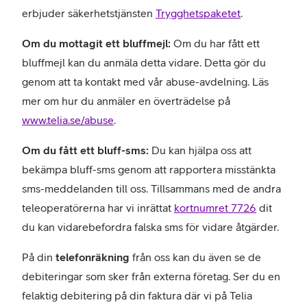
erbjuder säkerhetstjänsten
Trygghetspaketet
.
Om du mottagit ett bluffmejl:
Om du har fått ett
bluffmejl kan du anmäla detta vidare. Detta gör du
genom att ta kontakt med vår abuse-avdelning. Läs
mer om hur du anmäler en överträdelse på
www.telia.se/abuse
.
Om du fått ett bluff-sms:
Du kan hjälpa oss att
bekämpa bluff-sms genom att rapportera misstänkta
sms-meddelanden till oss. Tillsammans med de andra
teleoperatörerna har vi inrättat
kortnumret 7726
dit
du kan vidarebefordra falska sms för vidare åtgärder.
På din
telefonräkning
från oss kan du även se de
debiteringar som sker från externa företag. Ser du en
felaktig debitering på din faktura där vi på Telia