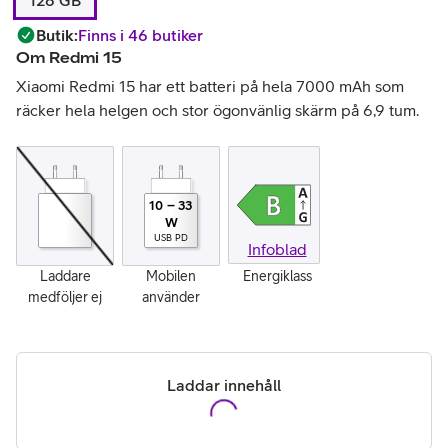
128 GB
Butik
:
Finns i 46 butiker
Om
Redmi 15
Xiaomi Redmi 15 har ett batteri på hela 7000 mAh som
räcker hela helgen och stor ögonvänlig skärm på 6,9 tum.
10
–
33
W
USB PD
Infoblad
Laddare
Mobilen
Energiklass
medföljer ej
använder
Laddar innehåll