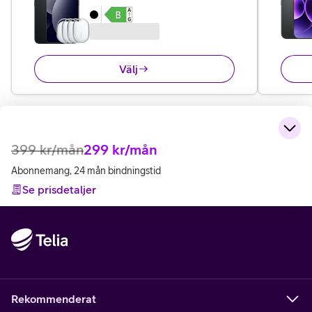
Välj
399
kr/mån
299
kr/mån
Abonnemang, 24 mån bindningstid
Se prisdetaljer
Rekommenderat