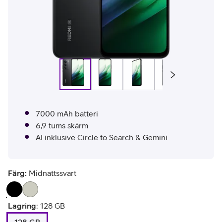
7000 mAh batteri
6,9 tums skärm
AI inklusive Circle to Search & Gemini
Färg:
Midnattssvart
Lagring
:
128 GB