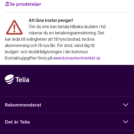
Se prisdetaljer
Att låna kostar pengar!
Om du inte kan betala tillbaka skulden i tid
riskerar du en betalningsanmärkning. Det
kan leda till svårigheter att få hyra bostad, teckna
abonnemang och få nya lån. För stöd, vänd dig till
budget- och skuldrådgivningen i din kommun.
Kontaktuppgifter finns på
www.konsumentverket.se
Rekommenderat
Det är Telia