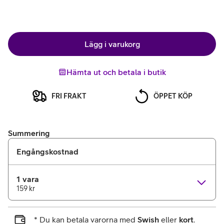
Lägg i varukorg
Hämta ut och betala i butik
FRI FRAKT
ÖPPET KÖP
Summering
Engångskostnad
1 vara
159 kr
* Du kan betala varorna med
Swish
eller
kort
.