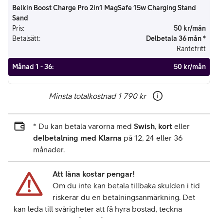
Belkin Boost Charge Pro 2in1 MagSafe 15w Charging Stand
Sand
Pris
:
50 kr/mån
Betalsätt
:
Delbetala 36 mån *
Räntefritt
Månad 1 - 36
:
50 kr/mån
Minsta totalkostnad
1 790 kr
* Du kan betala varorna med
Swish
,
kort
eller
delbetalning med Klarna
på 12, 24 eller 36
månader.
Att låna kostar pengar!
Om du inte kan betala tillbaka skulden i tid
riskerar du en betalningsanmärkning. Det
kan leda till svårigheter att få hyra bostad, teckna