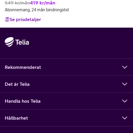
549
kr/mån
419
kr/mån
Abonnemang, 24 mån bindningstid
Se prisdetaljer
Rekommenderat
Det är Telia
Handla hos Telia
Hållbarhet