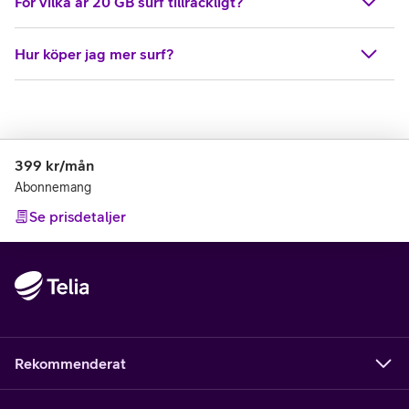
För vilka är 20 GB surf tillräckligt?
Hur köper jag mer surf?
399
kr/mån
Abonnemang
Se prisdetaljer
Rekommenderat