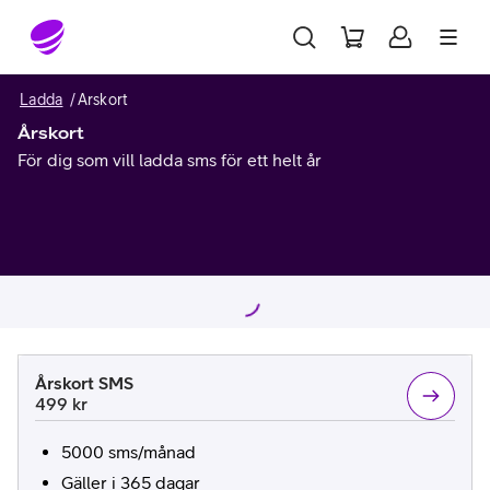
Gå till sidans innehåll
Ladda
Arskort
Årskort
För dig som vill ladda sms för ett helt år
Välj
.
Årskort SMS
Pris:
.
499 kr
5000 sms/månad
Gäller i 365 dagar