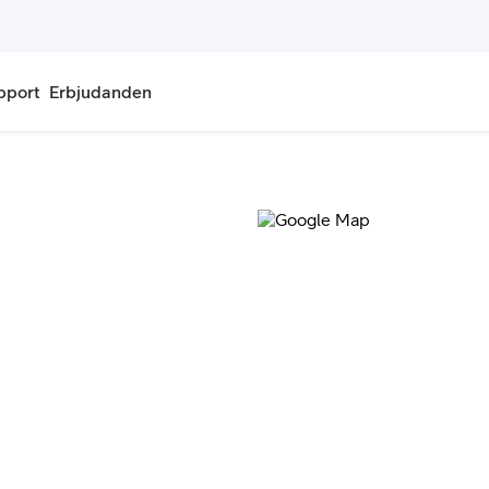
pport
Erbjudanden
onnemang
Kontantkort
labonnemang
Köp kontantkort
bonnemang
Ladda kontantkort
ändare
Laddningscheck
nemang för pensionär
Registrera kontantkort