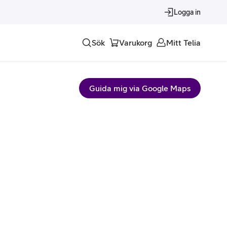
Logga in
Sök
Varukorg
Mitt Telia
Tjänster
Guida mig via Google Maps
Alla tjänster
Trygghet
Underhållning
Roaming – samtal och surf i utlandet