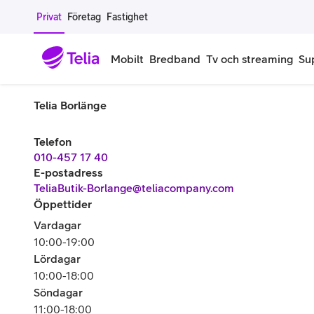
Gå till sidans innehåll
Privat
Företag
Fastighet
Mobilt
Bredband
Tv och streaming
Su
Telia Borlänge
Mobiltelefoner
Mobilab
Telefon
iPhone
Alla mobi
010-457 17 40
E-postadress
Samsung Galaxy
Familjea
TeliaButik-Borlange@teliacompany.com
Öppettider
Google Pixel
Extra anv
Vardagar
10:00-19:00
Alla mobiltelefoner
Mobilabon
Lördagar
10:00-18:00
Begagnade mobiltelefoner
Söndagar
11:00-18:00