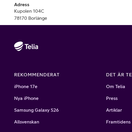
Billiga mobiltelefoner
Adress
Kupolen 104C
Mobilskal
78170 Borlänge
Laddare
Hörlurar
Smartwatches
Surfplatt
REKOMMENDERAT
DET ÄR TE
Apple Watch
4G/5G Surf
iPhone 17e
Om Telia
Samsung Galaxy Watch
Wifi Surfpl
Nya iPhone
Press
Alla smartwatches
Tillbehör
Samsung Galaxy S26
Artiklar
Allsvenskan
Framtidens 