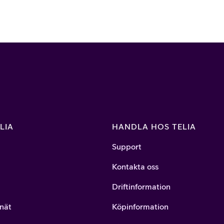
or
LIA
HANDLA HOS TELIA
plattor
Support
attor
Kontakta oss
Driftinformation
nät
Köpinformation