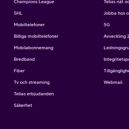
Champions League
Telias nät o
SHL
Jobba hos o
Mobiltelefoner
5G
Billiga mobiltelefoner
Avveckling
Mobilabonnemang
Ledningsgr
Bredband
Integritetsp
Fiber
Tillgängligh
Tv och streaming
Webmail
Telias erbjudanden
Säkerhet