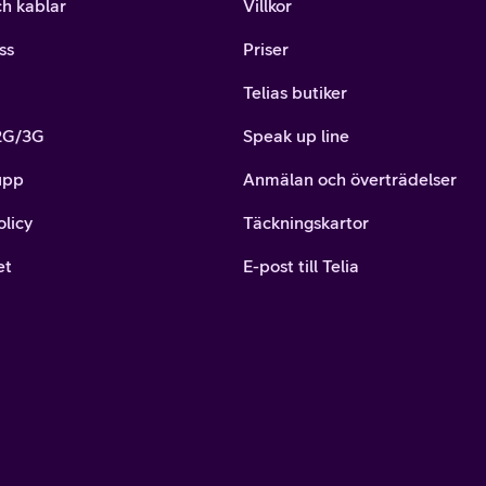
ch kablar
Villkor
ss
Priser
Telias butiker
 2G/3G
Speak up line
upp
Anmälan och överträdelser
olicy
Täckningskartor
et
E-post till Telia