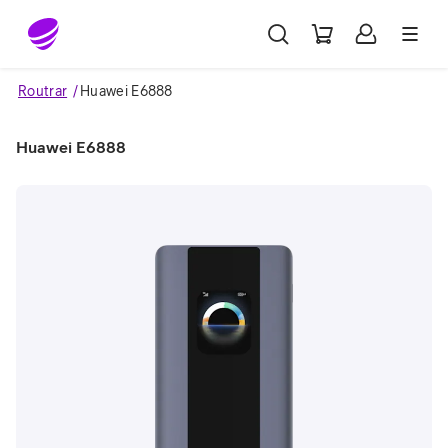
Gå till sidans innehåll
Routrar
Huawei E6888
Huawei E6888
Image 1 of 3