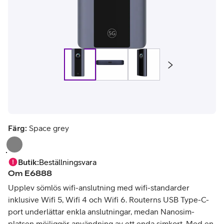
Färg:
Space grey
Butik
:
Beställningsvara
Om
E6888
Upplev sömlös wifi-anslutning med wifi-standarder
inklusive Wifi 5, Wifi 4 och Wifi 6. Routerns USB Type-C-
port underlättar enkla anslutningar, medan Nanosim-
platsen möjliggör användning av ett enda simkort. Med en