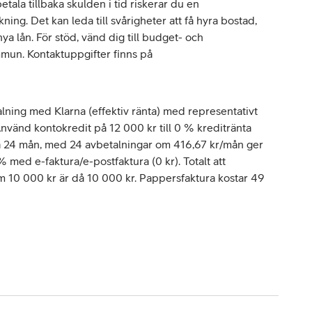
tala tillbaka skulden i tid riskerar du en
ing. Det kan leda till svårigheter att få hyra bostad,
 lån. För stöd, vänd dig till budget- och
mun. Kontaktuppgifter finns på
lning med Klarna (effektiv ränta) med representativt
vänd kontokredit på 12 000 kr till 0 % kreditränta
å 24 mån, med 24 avbetalningar om 416,67 kr/mån ger
 % med e-faktura/e-postfaktura (0 kr). Totalt att
om 10 000 kr är då 10 000 kr. Pappersfaktura kostar 49