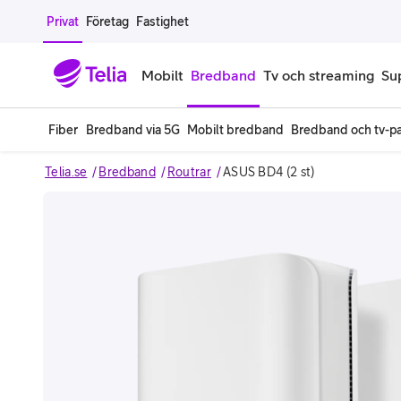
Gå till sidans innehåll
Privat
Företag
Fastighet
Mobilt
Bredband
Tv och streaming
Su
Fiber
Bredband via 5G
Mobilt bredband
Bredband och tv-p
Mobiltelefoner
Mobilab
Telia.se
Bredband
Routrar
ASUS BD4 (2 st)
iPhone
Alla mobi
Samsung Galaxy
Familjea
Image 1 of 2
Google Pixel
Extra anv
Alla mobiltelefoner
Mobilabon
Begagnade mobiltelefoner