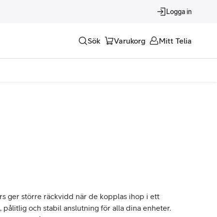
Logga in
Sök
Varukorg
Mitt Telia
Tjänster
Alla tjänster
Trygghet
Underhållning
Roaming – samtal och surf i utlandet
 ger större räckvidd när de kopplas ihop i ett
ålitlig och stabil anslutning för alla dina enheter.