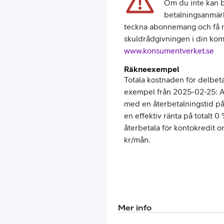
Om du inte kan be
betalningsanmärkn
teckna abonnemang och få nya
skuldrådgivningen i din kom
www.konsumentverket.se
Räkneexempel
Totala kostnaden för delbeta
exempel från 2025-02-25: An
med en återbetalningstid p
en effektiv ränta på totalt 0
återbetala för kontokredit 
kr/mån.
Mer info