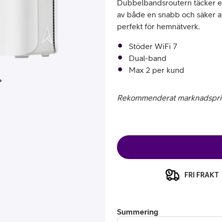
Dubbelbandsroutern täcker ett
av både en snabb och säker a
perfekt för hemnätverk.
Stöder WiFi 7
Dual-band
Max 2 per kund
Rekommenderat marknadspris:
or
plattor
attor
FRI FRAKT
Summering