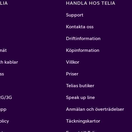
LIA
HANDLA HOS TELIA
Support
Kontakta oss
Driftinformation
nät
Köpinformation
ch kablar
Villkor
ss
Priser
Telias butiker
 2G/3G
Speak up line
upp
Anmälan och överträdelser
olicy
Täckningskartor