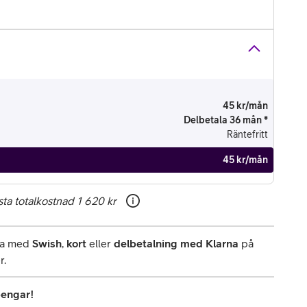
45 kr/mån
Delbetala 36 mån *
Räntefritt
45 kr/mån
ta totalkostnad
1 620 kr
rna med
Swish
,
kort
eller
delbetalning med Klarna
på
r.
pengar!