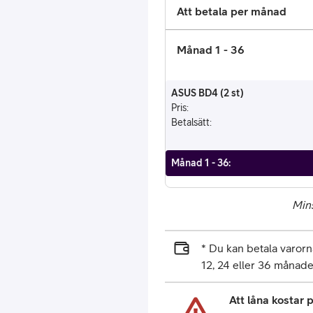
Att betala per månad
Månad 1 - 36
ASUS BD4 (2 st)
Pris
:
Betalsätt
:
Månad 1 - 36
:
Mins
* Du kan betala varo
12, 24 eller 36 månade
Att låna kostar 