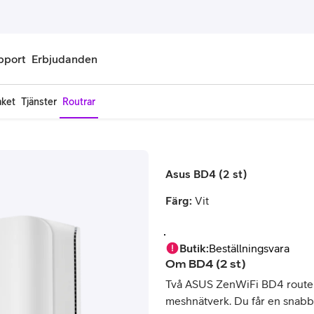
pport
Erbjudanden
aket
Tjänster
Routrar
onnemang
Kontantkort
labonnemang
Köp kontantkort
Asus BD4 (2 st)
bonnemang
Ladda kontantkort
Färg:
Vit
ändare
Laddningscheck
nemang för pensionär
Registrera kontantkort
Butik
:
Beställningsvara
Om
BD4 (2 st)
Två ASUS ZenWiFi BD4 routers
meshnätverk. Du får en snabb, p