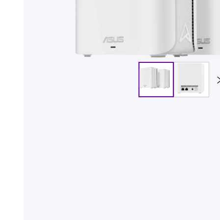
Billiga mobiltelefoner
Mobilskal
Laddare
Hörlurar
Smartwatches
Surfplatt
Apple Watch
4G/5G Surf
Samsung Galaxy Watch
Wifi Surfpl
Alla smartwatches
Tillbehör