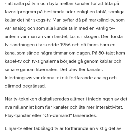
- att sätta på tv:n och byta mellan kanaler för att titta på
favoritprogram på bestämda tider enligt en tablå, somliga
kallar det här skogs-tv. Man syftar då på marksänd-tv, som
var analog och som alla kunde ta in med en vanlig tv-
antenn var man än var i landet, t.o.m. i skogen. Den första
tv-sändningen i tv skedde 1956 och då fanns bara en
kanal som sände några timmar om dagen. På 80-talet kom
kabel-tv och tv-signalerna började gå genom kablar och
senare genom fibernäten. Det blev fler kanaler.
Inledningsvis var denna teknik fortfarande analog och
därmed begränsad.
När tv-tekniken digitaliserades alltmer i inledningen av det
nya millenniet kom fler kanaler och lite mer interaktivitet.
Play-tjänster eller "On-demand" lanserades.
Linjär-tv eller tablålagd tv är fortfarande en viktig del av