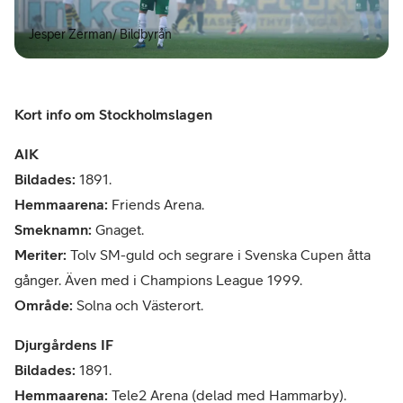
Jesper Zerman/ Bildbyrån
Kort info om Stockholmslagen
AIK
Bildades:
1891.
Hemmaarena:
Friends Arena.
Smeknamn:
Gnaget.
Meriter:
Tolv SM-guld och segrare i Svenska Cupen åtta
gånger. Även med i Champions League 1999.
Område:
Solna och Västerort.
Djurgårdens IF
Bildades:
1891.
Hemmaarena:
Tele2 Arena (delad med Hammarby).