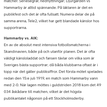
matcher. Seriesegrar, nedflyttningar; Djurgården vs
Hammarby är alltid spännande. På läktaren är det en
publikfest och det är ofta fullsatt. Numera delar de på
samma arena, Tele2, vilket har gett blandade känslor hos
supportrarna.
Hammarby vs. AIK:
En av de absolut mest intensiva fotbollsmatcherna i
Skandinavien, både på och utanför planen. Det är ofta
väldigt känsloladdat och fansen tävlar om vilka som är
Sveriges bästa supportrar; då båda klubbarna oftast är i
topp när det gäller publiksiffror. Det första mötet spelades
redan den 15:e juli 1919, en match som Hammarby vann
med 2-0. När lagen möttes i guldstriden 2018 kom det 49
034 åskådare till matchen, vilket är det högsta
publikantalet någonsin på ett Stockholmsderby.