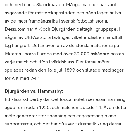
och med i hela Skandinavien. Många matcher har varit
avgörande för mästerskapsstriden och båda lagen är två
av de mest framgångsrika i svensk fotbollshistoria.
Dessutom har AIK och Djurgården deltagit i gruppspel i
någon av UEFA:s stora tävlingar, vilket endast en handfull
lag har gjort. Det är även en av de största matcherna på
läktarna i norra Europa med över 30 000 åskådare nästan
varje match och tifon i världsklass. Det första mötet
spelades redan den 16:e juli 1899 och slutade med seger
för AIK med 2-1."
Djurgården vs. Hammarby:
Ett klassiskt derby där det första mötet i seriesammanhang
ägde rum redan 1920, och matchen slutade 1-1. Även detta
möte genererar stor spänning och engagemang bland
supportrarna, och det har ofta varit dramatik kring dessa