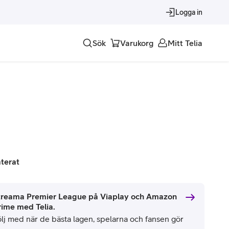
Logga in
Sök
Varukorg
Mitt Telia
Tjänster
Alla tjänster
Trygghet
Underhållning
aterat
Roaming – samtal och surf i utlandet
treama Premier League på Viaplay och Amazon
rime med Telia.
ölj med när de bästa lagen, spelarna och fansen gör