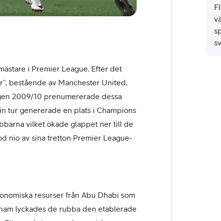
F
v
s
sv
ästare i Premier League. Efter det
ur’’, bestående av Manchester United,
ongen 2009/10 prenumererade dessa
i sin tur genererade en plats i Champions
barna vilket ökade glappet ner till de
d nio av sina tretton Premier League-
onomiska resurser från Abu Dhabi som
enham lyckades de rubba den etablerade