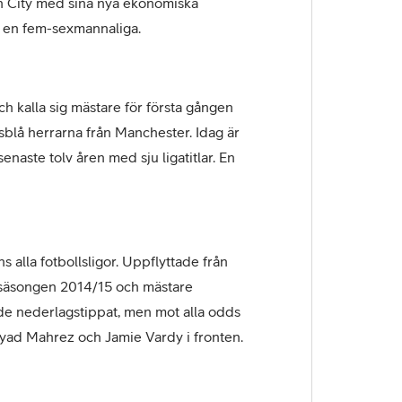
ch City med sina nya ekonomiska
er en fem-sexmannaliga.
h kalla sig mästare för första gången
usblå herrarna från Manchester. Idag är
enaste tolv åren med sju ligatitlar. En
 alla fotbollsligor. Uppflyttade från
 säsongen 2014/15 och mästare
 de nederlagstippat, men mot alla odds
yad Mahrez och Jamie Vardy i fronten.