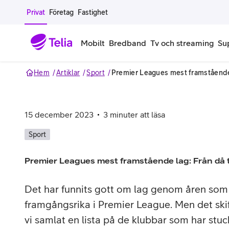
Gå till sidans innehåll
Privat
Företag
Fastighet
Mobilt
Bredband
Tv och streaming
Su
Hem
Artiklar
Sport
Premier Leagues mest framstående l
Mobiltelefoner
Mobilab
iPhone
Alla mobi
15 december 2023
3
minuter att läsa
Samsung Galaxy
Familjea
Sport
Google Pixel
Extra anv
Premier Leagues mest framstående lag: Från då t
Alla mobiltelefoner
Mobilabon
Det har funnits gott om lag genom åren som 
framgångsrika i Premier League. Men det skift
Begagnade mobiltelefoner
vi samlat en lista på de klubbar som har stuck