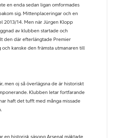
n inte en enda sedan ligan omformades
 bakom sig. Mittenplaceringar och en
titel 2013/14. Men när Jürgen Klopp
byggnad av klubben startade och
lt den där efterlängtade Premier
ag och kanske den främsta utmanaren till
år, men oj så överlägsna de är historiskt
r imponerande. Klubben letar fortfarande
 har haft det tufft med många missade
.
var en historisk säsong Arsenal mäktade