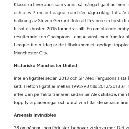
Klassiska Liverpool, som vunnit så många ligatitlar, me
och blev Premier League, kom från några riktigt tuffa år
halkning av Steven Gerrard ifrån att få vinna sin första 
tillsattes hösten 2015 förändras allt. En omfattande om
resulterade i en Champions League vinst, men framför al
League-titeln. Idag är de tillbaka som ett gediget toppl
Manchester City.
Historiska Manchester United
Inte en ligatitel sedan 2013 och Sir Alex Fergusons sista 
sett. Tretton ligatitlar mellan 1992/93 tills 2012/2013 ä
efter den perfekta tränaren sedan Sir Alex slutade, men
topp fyra placeringar och uteblivna titlar de senaste åren
Arsenals Invincibles
38 omgångar, inga förluster, behöver vi skriva mer. Det 