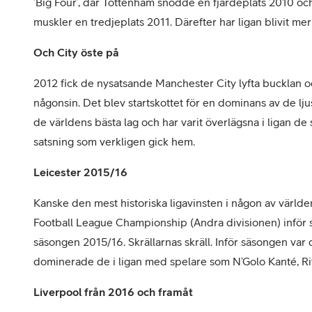
’Big Four’, där Tottenham snodde en fjärdeplats 2010 o
muskler en tredjeplats 2011. Därefter har ligan blivit m
Och City öste på
2012 fick de nysatsande Manchester City lyfta bucklan oc
någonsin. Det blev startskottet för en dominans av de lj
de världens bästa lag och har varit överlägsna i ligan de s
satsning som verkligen gick hem.
Leicester 2015/16
Kanske den mest historiska ligavinsten i någon av världens
Football League Championship (Andra divisionen) inför
säsongen 2015/16. Skrällarnas skräll. Inför säsongen var
dominerade de i ligan med spelare som N’Golo Kanté, Ri
Liverpool från 2016 och framåt