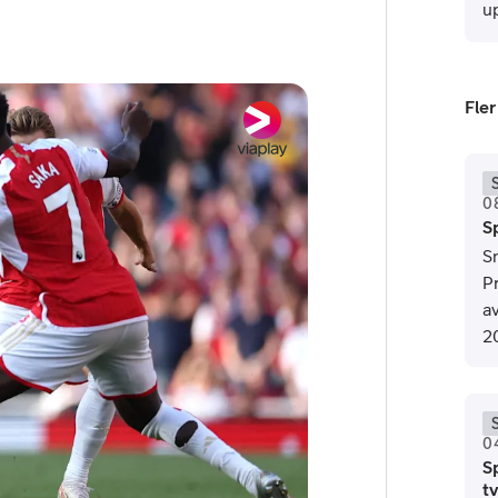
u
Fler
0
S
or
Sn
P
plattor
a
2
attor
0
S
tv