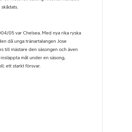
 skådats.
004/05 var Chelsea. Med nya rika ryska
den då unga tränartalangen Jose
es till mästare den säsongen och även
 insläppta mål under en säsong,
 ett starkt försvar.