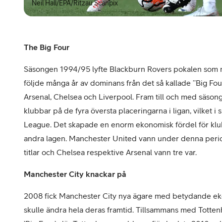
Neil Hall/EPA/Ritzau Scanpix
The Big Four
Säsongen 1994/95 lyfte Blackburn Rovers pokalen som m
följde många år av dominans från det så kallade ’’Big Fo
Arsenal, Chelsea och Liverpool. Fram till och med säs
klubbar på de fyra översta placeringarna i ligan, vilket 
League. Det skapade en enorm ekonomisk fördel för klub
andra lagen. Manchester United vann under denna perio
titlar och Chelsea respektive Arsenal vann tre var.
Manchester City knackar på
2008 fick Manchester City nya ägare med betydande ek
skulle ändra hela deras framtid. Tillsammans med Tott