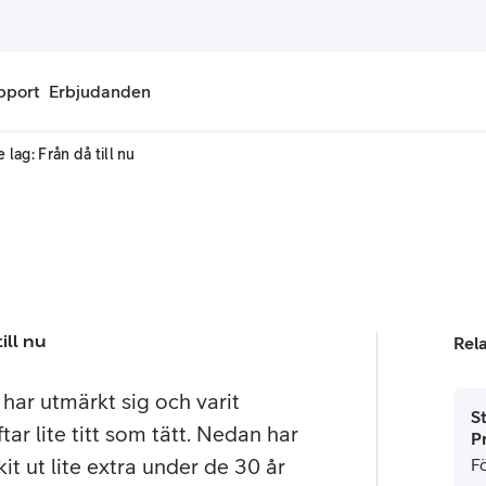
pport
Erbjudanden
ag: Från då till nu
onnemang
Kontantkort
labonnemang
Köp kontantkort
bonnemang
Ladda kontantkort
ändare
Laddningscheck
ill nu
Rel
nemang för pensionär
Registrera kontantkort
har utmärkt sig och varit
S
ar lite titt som tätt. Nedan har
P
it ut lite extra under de 30 år
F