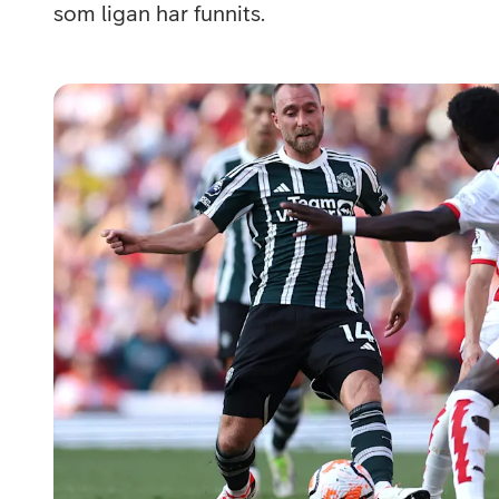
Billiga mobiltelefoner
som ligan har funnits.
Mobilskal
Laddare
Hörlurar
Smartwatches
Surfplatt
Apple Watch
4G/5G Surf
Samsung Galaxy Watch
Wifi Surfpl
Alla smartwatches
Tillbehör