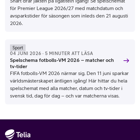
Snart drar jakten på ligatiteln igång! Se spelschemat
för Premier League 2026/27 med matchdatum och
avsparkstider för säsongen som inleds den 21 augusti
2026.
Sport
04 JUNI 2026 · 5 MINUTER ATT LÄSA
Spelschema fotbolls‑VM 2026 – matcher och
tv‑tider
FIFA fotbolls‑VM 2026 närmar sig. Den 11 juni sparkar
världsmästerskapet äntligen igång! Här hittar du hela
spelschemat med alla matcher, datum och tv‑tider i
svensk tid, dag för dag – och var matcherna visas.