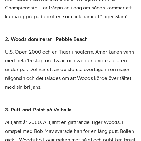
Championship – är frågan än i dag om någon kommer att
kunna upprepa bedriften som fick namnet “Tiger Slam”.
2. Woods dominerar i Pebble Beach
U.S. Open 2000 och en Tiger i högform. Amerikanen vann
med hela 15 slag före tvåan och var den enda spelaren
under par. Det var ett av de största övertagen i en major
någonsin och det talades om att Woods körde över fältet
med sin briljans.
3. Putt-and-Point på Valhalla
Alltjämt år 2000. Alltjämt en glittrande Tiger Woods. I
omspel med Bob May svarade han för en lång putt. Bollen
gick i, Woods höll kvar peken mot hålet och publiken brast