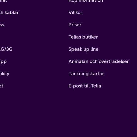
nät
Köpinformation
ch kablar
Villkor
ss
Priser
Telias butiker
 2G/3G
Speak up line
upp
Anmälan och överträdelser
olicy
Täckningskartor
et
E-post till Telia