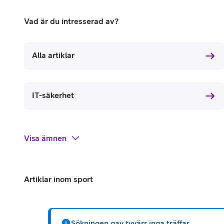
Billiga mobiltelefoner
Vad är du intresserad av?
Mobilskal
Laddare
Alla artiklar
Hörlurar
IT-säkerhet
Smartwatches
Surfplatt
Apple Watch
4G/5G Surf
Visa
ämnen
Samsung Galaxy Watch
Wifi Surfpl
Alla smartwatches
Tillbehör
Artiklar inom sport
Sökningen gav tyvärr inga träffar