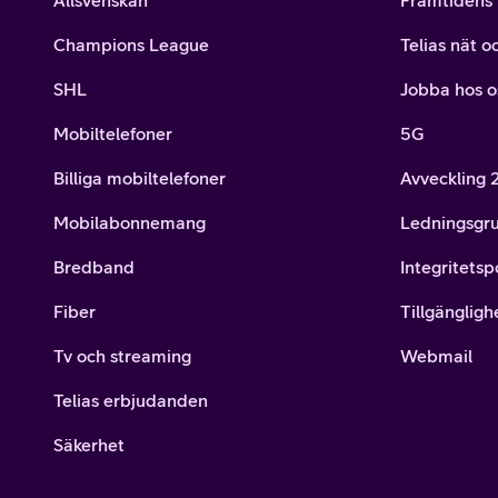
Allsvenskan
Framtidens 
Champions League
Telias nät o
SHL
Jobba hos o
Mobiltelefoner
5G
Billiga mobiltelefoner
Avveckling
Mobilabonnemang
Ledningsgr
Bredband
Integritetsp
Fiber
Tillgängligh
Tv och streaming
Webmail
Telias erbjudanden
Säkerhet