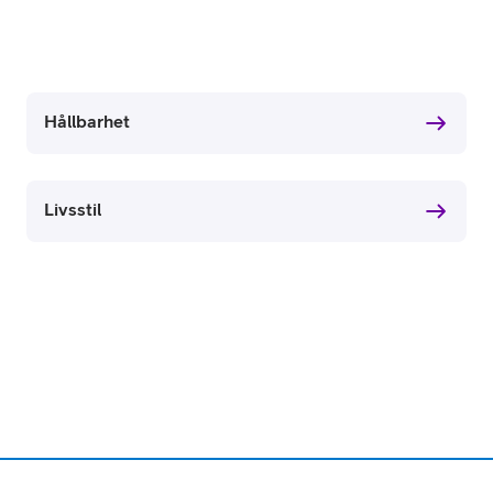
Hållbarhet
Livsstil
or
plattor
attor