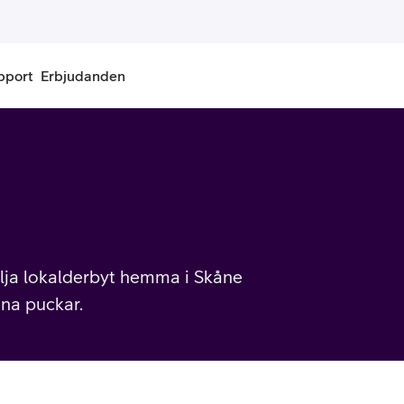
pport
Erbjudanden
onnemang
Kontantkort
labonnemang
Köp kontantkort
bonnemang
Ladda kontantkort
lja lokalderbyt hemma i Skåne
ändare
Laddningscheck
ugna puckar.
nemang för pensionär
Registrera kontantkort