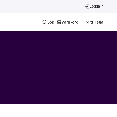
Logga in
Sök
Varukorg
Mitt Telia
Tjänster
Alla tjänster
Trygghet
Underhållning
Roaming – samtal och surf i utlandet