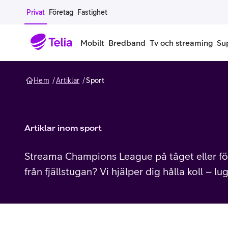
Gå till sidans innehåll
Privat
Företag
Fastighet
Mobilt
Bredband
Tv och streaming
Su
Hem
Artiklar
Sport
Mobiltelefoner
Mobilab
iPhone
Alla mobi
Artiklar inom sport
Samsung Galaxy
Familjea
Streama Champions League på tåget eller fö
Google Pixel
Extra anv
från fjällstugan? Vi hjälper dig hålla koll – l
Alla mobiltelefoner
Mobilabon
Begagnade mobiltelefoner