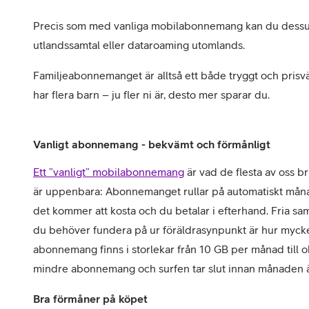
Precis som med vanliga mobilabonnemang kan du dessutom
utlandssamtal eller dataroaming utomlands.
Familjeabonnemanget är alltså ett både tryggt och prisvär
har flera barn – ju fler ni är, desto mer sparar du.
Vanligt abonnemang - bekvämt och förmånligt
Ett ”vanligt” mobilabonnemang
är vad de flesta av oss br
är uppenbara: Abonnemanget rullar på automatiskt månad
det kommer att kosta och du betalar i efterhand. Fria s
du behöver fundera på ur föräldrasynpunkt är hur mycket 
abonnemang finns i storlekar från 10 GB per månad till o
mindre abonnemang och surfen tar slut innan månaden är 
Bra förmåner på köpet