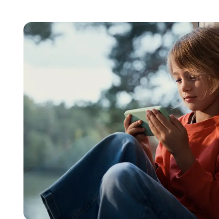
Billiga mobiltelefoner
Mobilskal
Laddare
Hörlurar
Smartwatches
Surfplatt
Apple Watch
4G/5G Surf
Samsung Galaxy Watch
Wifi Surfpl
Alla smartwatches
Tillbehör