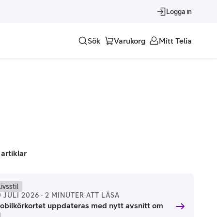
Logga in
Sök
Varukorg
Mitt Telia
Tjänster
Alla tjänster
Trygghet
Underhållning
 artiklar
Roaming – samtal och surf i utlandet
ivsstil
0 JULI 2026 · 2 MINUTER ATT LÄSA
obilkörkortet uppdateras med nytt avsnitt om
.