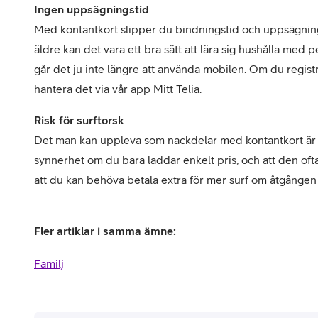
Ingen uppsägningstid
Med kontantkort slipper du bindningstid och uppsägningst
äldre kan det vara ett bra sätt att lära sig hushålla med p
går det ju inte längre att använda mobilen. Om du regist
hantera det via vår app Mitt Telia.
Risk för surftorsk
Det man kan uppleva som nackdelar med kontantkort är at
synnerhet om du bara laddar enkelt pris, och att den o
att du kan behöva betala extra för mer surf om åtgången v
Fler artiklar i samma ämne:
Familj