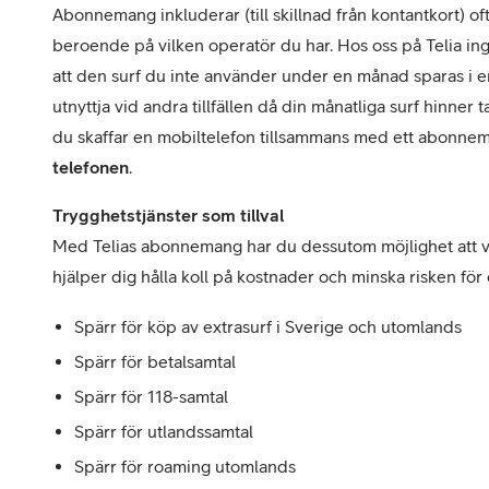
Abonnemang inkluderar (till skillnad från kontantkort) oft
beroende på vilken operatör du har. Hos oss på Telia in
att den surf du inte använder under en månad sparas i e
utnyttja vid andra tillfällen då din månatliga surf hinner ta
du skaffar en mobiltelefon tillsammans med ett abonnem
telefonen
.
Trygghetstjänster som tillval
Med Telias abonnemang har du dessutom möjlighet att välj
hjälper dig hålla koll på kostnader och minska risken för o
Spärr för köp av extrasurf i Sverige och utomlands
Spärr för betalsamtal
Spärr för 118-samtal
Spärr för utlandssamtal
Spärr för roaming utomlands