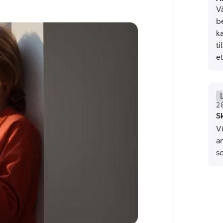
Vå
b
k
t
et
L
or
2
S
plattor
Vi
a
attor
s