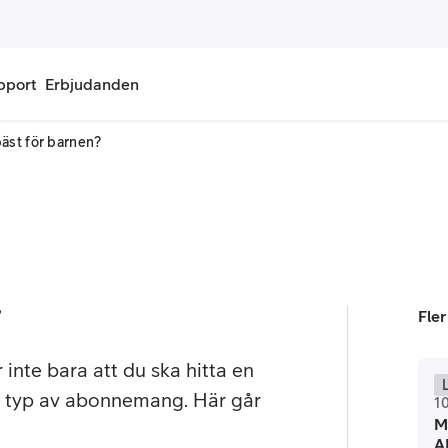
pport
Erbjudanden
äst för barnen?
onnemang
Kontantkort
labonnemang
Köp kontantkort
bonnemang
Ladda kontantkort
ändare
Laddningscheck
?
Fler
nemang för pensionär
Registrera kontantkort
 inte bara att du ska hitta en
L
tt typ av abonnemang. Här går
1
M
AI