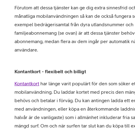
Förutom att dessa tjänster kan ge dig extra sinnesfrid oc
månatliga mobilanvändningen så kan de också fungera som
exempel bedrägerisamtal från dyra utlandsnummer och l
familjeabonnemang (se ovan) är att dessa tjänster behöver
abonnemang, medan flera av dem ingår per automatik när
användare.
Kontantkort - flexibelt och billigt
Kontantkort
har länge varit populärt för den som söker et
mobilanvändning. Du laddar kortet med precis den män
behövs och betalar i förväg. Du kan antingen ladda ett en
med användningen, eller köpa en återkommande laddning
halvår är de vanligaste) som i allmänhet inkluderar fria 
mängd surf. Om och när surfen tar slut kan du köpa till ex