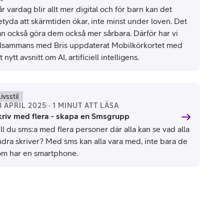
r vardag blir allt mer digital och för barn kan det
etyda att skärmtiden ökar, inte minst under loven. Det
an också göra dem också mer sårbara. Därför har vi
illsammans med Bris uppdaterat Mobilkörkortet med
t nytt avsnitt om AI, artificiell intelligens.
ivsstil
8 APRIL 2025 · 1 MINUT ATT LÄSA
kriv med flera - skapa en Smsgrupp
ll du sms:a med flera personer där alla kan se vad alla
ndra skriver? Med sms kan alla vara med, inte bara de
om har en smartphone.