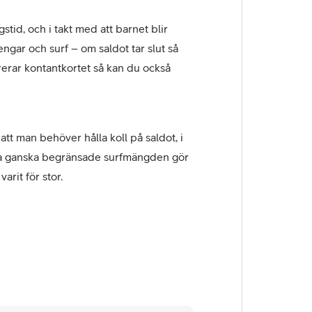
id, och i takt med att barnet blir
engar och surf – om saldot tar slut så
rerar kontantkortet så kan du också
t man behöver hålla koll på saldot, i
fta ganska begränsade surfmängden gör
arit för stor.