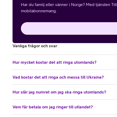
Har du familj eller vänner i Norge? Med tjänsten Til
mobilabonnemang.
Vanliga frågor och svar
Hur mycket kostar det att ringa utomlands?
Vad kostar det att ringa och messa till Ukraina?
Hur slår jag numret om jag ska ringa utomlands?
Vem får betala om jag ringer till utlandet?