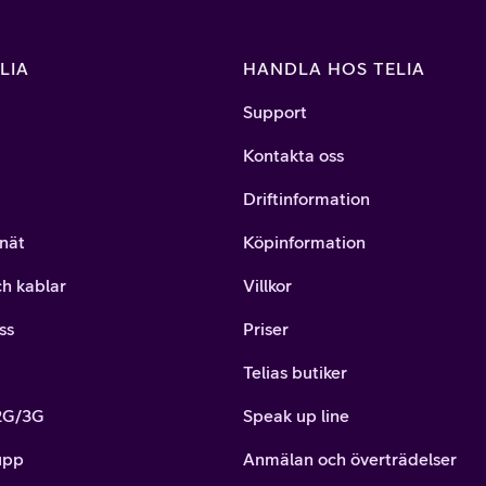
LIA
HANDLA HOS TELIA
Support
Kontakta oss
Driftinformation
nät
Köpinformation
ch kablar
Villkor
ss
Priser
Telias butiker
 2G/3G
Speak up line
upp
Anmälan och överträdelser