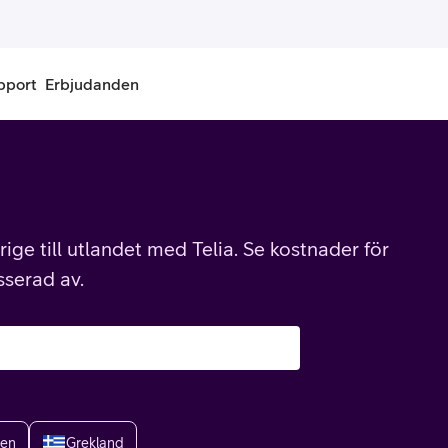
pport
Erbjudanden
onnemang
Kontantkort
labonnemang
Köp kontantkort
ige till utlandet med Telia. Se kostnader för
bonnemang
Ladda kontantkort
sserad av.
ändare
Laddningscheck
nemang för pensionär
Registrera kontantkort
ien
Grekland