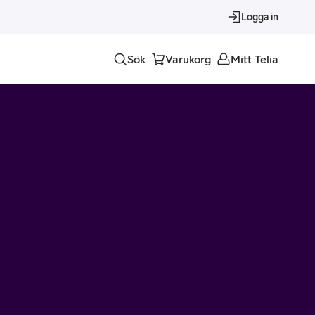
Logga in
Sök
Varukorg
Mitt Telia
Tjänster
Alla tjänster
Trygghet
Underhållning
Roaming – samtal och surf i utlandet