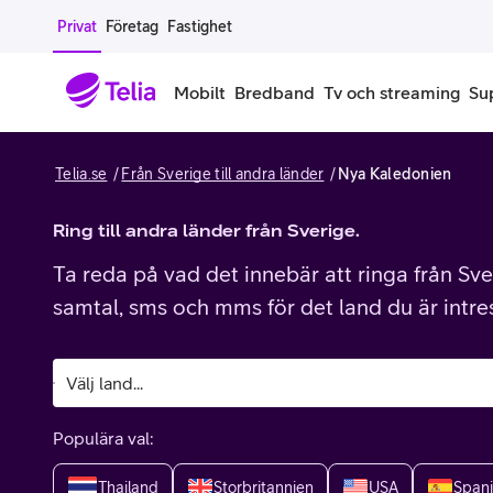
Gå till sidans innehåll
Privat
Företag
Fastighet
Mobilt
Bredband
Tv och streaming
Su
Telia.se
Från Sverige till andra länder
Nya Kaledonien
Mobiltelefoner
Mobilab
iPhone
Ring till andra länder från Sverige.
Alla mobi
Ta reda på vad det innebär att ringa från Sver
Samsung Galaxy
Familjea
samtal, sms och mms för det land du är intre
Google Pixel
Extra anv
Alla mobiltelefoner
Mobilabon
Populära val:
Begagnade mobiltelefoner
Thailand
Storbritannien
USA
Span