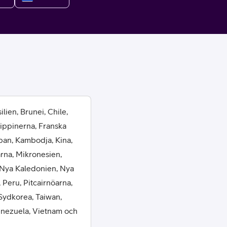
or
lien, Brunei, Chile,
lippinerna, Franska
plattor
pan, Kambodja, Kina,
arna, Mikronesien,
attor
 Nya Kaledonien, Nya
 Peru, Pitcairnöarna,
Sydkorea, Taiwan,
Venezuela, Vietnam och