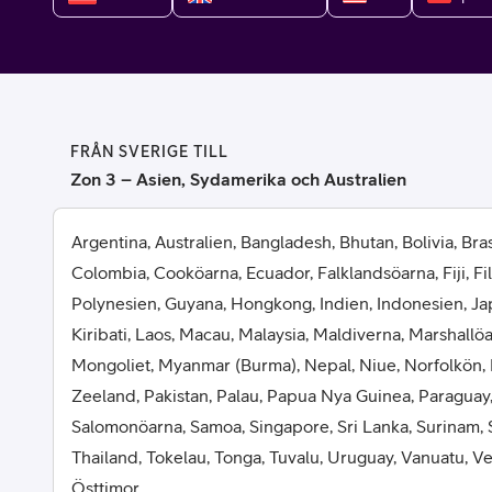
Billiga mobiltelefoner
Mobilskal
Laddare
FRÅN SVERIGE TILL
Hörlurar
Zon 3 – Asien, Sydamerika och Australien
Smartwatches
Surfplatt
Argentina, Australien, Bangladesh, Bhutan, Bolivia, Brasi
Colombia, Cooköarna, Ecuador, Falklandsöarna, Fiji, Fi
Apple Watch
4G/5G Surf
Polynesien, Guyana, Hongkong, Indien, Indonesien, Ja
Kiribati, Laos, Macau, Malaysia, Maldiverna, Marshallö
Samsung Galaxy Watch
Wifi Surfpl
Mongoliet, Myanmar (Burma), Nepal, Niue, Norfolkön,
Alla smartwatches
Tillbehör
Zeeland, Pakistan, Palau, Papua Nya Guinea, Paraguay,
Salomonöarna, Samoa, Singapore, Sri Lanka, Surinam, 
Thailand, Tokelau, Tonga, Tuvalu, Uruguay, Vanuatu, 
Östtimor.