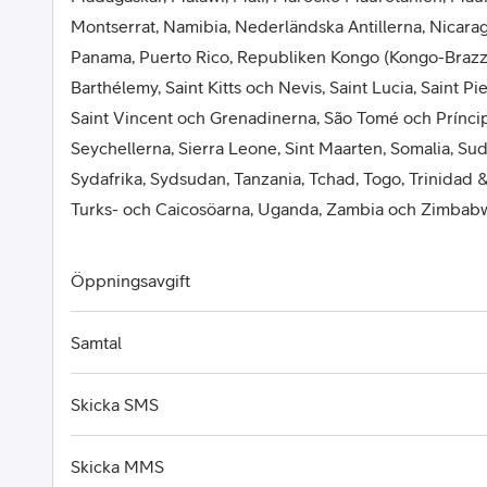
Montserrat, Namibia, Nederländska Antillerna, Nicaragu
Panama, Puerto Rico, Republiken Kongo (Kongo-Brazza
Barthélemy, Saint Kitts och Nevis, Saint Lucia, Saint P
Saint Vincent och Grenadinerna, São Tomé och Príncip
Seychellerna, Sierra Leone, Sint Maarten, Somalia, Su
Sydafrika, Sydsudan, Tanzania, Tchad, Togo, Trinidad 
Turks- och Caicosöarna, Uganda, Zambia och Zimbab
Öppningsavgift
Samtal
Skicka SMS
Skicka MMS