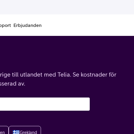
pport
Erbjudanden
onnemang
Kontantkort
labonnemang
Köp kontantkort
ige till utlandet med Telia. Se kostnader för
bonnemang
Ladda kontantkort
sserad av.
ändare
Laddningscheck
nemang för pensionär
Registrera kontantkort
ien
Grekland