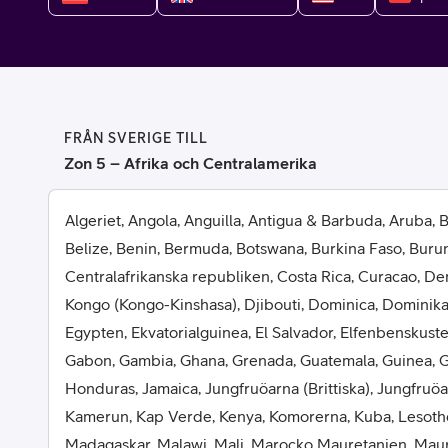
Billiga mobiltelefoner
Mobilskal
Laddare
FRÅN SVERIGE TILL
Hörlurar
Zon 5 – Afrika och Centralamerika
Smartwatches
Surfplatt
Algeriet, Angola, Anguilla, Antigua & Barbuda, Aruba,
Belize, Benin, Bermuda, Botswana, Burkina Faso, Buru
Apple Watch
4G/5G Surf
Centralafrikanska republiken, Costa Rica, Curacao, D
Kongo (Kongo-Kinshasa), Djibouti, Dominica, Dominik
Samsung Galaxy Watch
Wifi Surfpl
Egypten, Ekvatorialguinea, El Salvador, Elfenbenskusten
Alla smartwatches
Tillbehör
Gabon, Gambia, Ghana, Grenada, Guatemala, Guinea, Gu
Honduras, Jamaica, Jungfruöarna (Brittiska), Jungfruö
Kamerun, Kap Verde, Kenya, Komorerna, Kuba, Lesotho,
Madagaskar, Malawi, Mali, Marocko Mauretanien, Mau