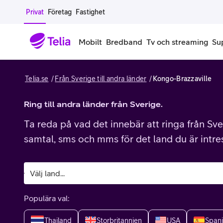
Gå till sidans innehåll
Privat
Företag
Fastighet
Mobilt
Bredband
Tv och streaming
Su
Telia.se
Från Sverige till andra länder
Kongo-Brazzaville
Mobiltelefoner
Mobilab
iPhone
Ring till andra länder från Sverige.
Alla mobi
Ta reda på vad det innebär att ringa från Sver
Samsung Galaxy
Familjea
samtal, sms och mms för det land du är intre
Google Pixel
Extra anv
Alla mobiltelefoner
Mobilabon
Populära val:
Begagnade mobiltelefoner
Thailand
Storbritannien
USA
Span