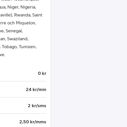
a, Niger, Nigeria,
ville), Rwanda, Saint
ierre och Miquelon,
e, Senegal,
dan, Swaziland,
& Tobago, Tunisien,
we.
0 kr
24 kr/min
2 kr/sms
2,50 kr/mms