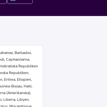
or
 Bahamas, Barbados,
ndi, Caymanöarna,
plattor
emokratiska Republiken
anska Republiken,
attor
, Eritrea, Etiopien,
inea-Bissau, Haiti,
arna (Amerikanska),
 Liberia, Libyen,
ritius, Mocambique,