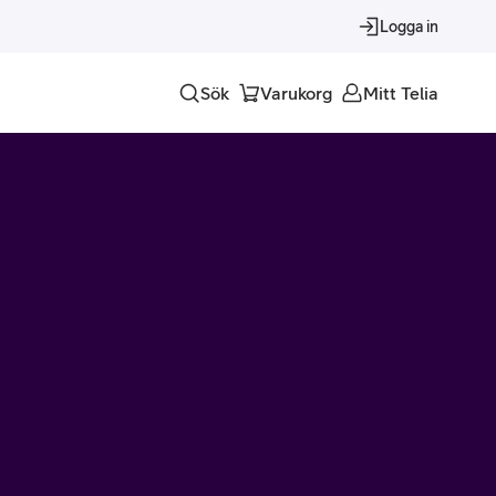
Logga in
Sök
Varukorg
Mitt Telia
Tjänster
Alla tjänster
Trygghet
Underhållning
Roaming – samtal och surf i utlandet