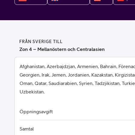
Billiga mobiltelefoner
Mobilskal
Laddare
FRÅN SVERIGE TILL
Hörlurar
Zon 4 – Mellanöstern och Centralasien
Smartwatches
Surfplatt
Afghanistan, Azerbajdzjan, Armenien, Bahrain, Förena
Georgien, Irak, Jemen, Jordanien, Kazakstan, Kirgizista
Apple Watch
4G/5G Surf
Oman, Qatar, Saudiarabien, Syrien, Tadzjikistan, Turki
Uzbekistan.
Samsung Galaxy Watch
Wifi Surfpl
Alla smartwatches
Tillbehör
Öppningsavgift
Samtal