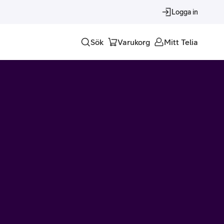
Logga in
Sök
Varukorg
Mitt Telia
Tjänster
Alla tjänster
Trygghet
Underhållning
Roaming – samtal och surf i utlandet