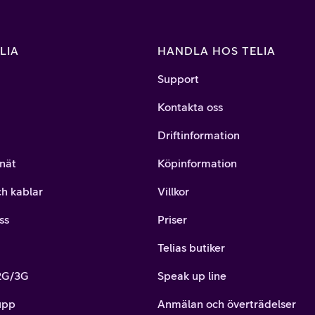
LIA
HANDLA HOS TELIA
Support
Kontakta oss
Driftinformation
nät
Köpinformation
ch kablar
Villkor
ss
Priser
Telias butiker
 2G/3G
Speak up line
upp
Anmälan och överträdelser