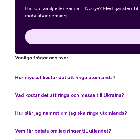
Har du familj eller vänner i Norge? Med tjänsten Til
mobilabonnemang.
Vanliga frågor och svar
Hur mycket kostar det att ringa utomlands?
Vad kostar det att ringa och messa till Ukraina?
Hur slår jag numret om jag ska ringa utomlands?
Vem får betala om jag ringer till utlandet?