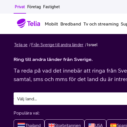
Gå till sidans innehåll
Privat
Företag
Fastighet
Mobilt
Bredband
Tv och streaming
Su
Telia.se
Från Sverige till andra länder
Israel
Mobiltelefoner
Mobilab
iPhone
Ring till andra länder från Sverige.
Alla mobi
Ta reda på vad det innebär att ringa från Sver
Samsung Galaxy
Familjea
samtal, sms och mms för det land du är intre
Google Pixel
Extra anv
Alla mobiltelefoner
Mobilabon
Populära val:
Begagnade mobiltelefoner
Thailand
Storbritannien
USA
Span