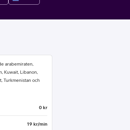
or
de arabemiraten,
n, Kuwait, Libanon,
plattor
et, Turkmenistan och
attor
0 kr
19 kr/min