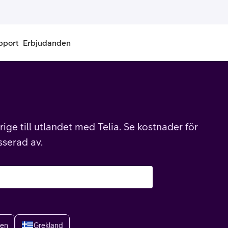
pport
Erbjudanden
onnemang
Kontantkort
labonnemang
Köp kontantkort
ige till utlandet med Telia. Se kostnader för
bonnemang
Ladda kontantkort
sserad av.
ändare
Laddningscheck
nemang för pensionär
Registrera kontantkort
ien
Grekland