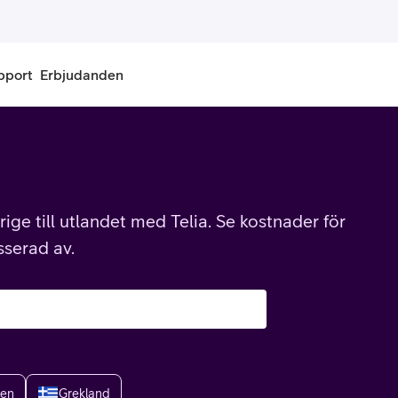
pport
Erbjudanden
onnemang
Kontantkort
labonnemang
Köp kontantkort
ige till utlandet med Telia. Se kostnader för
bonnemang
Ladda kontantkort
sserad av.
ändare
Laddningscheck
nemang för pensionär
Registrera kontantkort
ien
Grekland