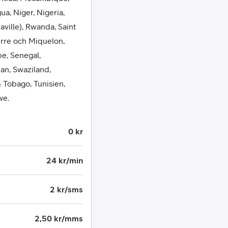
a, Niger, Nigeria,
ville), Rwanda, Saint
ierre och Miquelon,
e, Senegal,
dan, Swaziland,
& Tobago, Tunisien,
we.
0 kr
24 kr/min
2 kr/sms
2,50 kr/mms