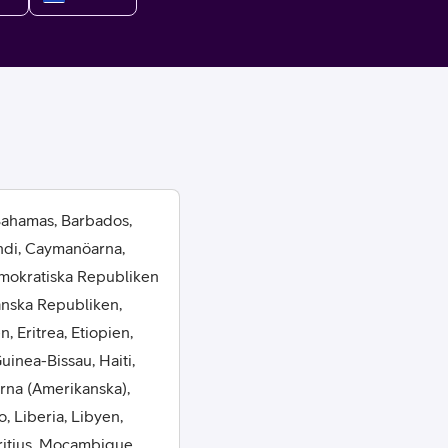
or
 Bahamas, Barbados,
ndi, Caymanöarna,
plattor
emokratiska Republiken
anska Republiken,
attor
, Eritrea, Etiopien,
inea-Bissau, Haiti,
arna (Amerikanska),
 Liberia, Libyen,
ritius, Mocambique,