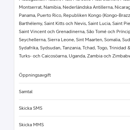
Montserrat, Namibia, Nederländska Antillerna, Nicaragu
Panama, Puerto Rico, Republiken Kongo (Kongo-Brazza
Barthélemy, Saint Kitts och Nevis, Saint Lucia, Saint P
Saint Vincent och Grenadinerna, São Tomé och Príncip
Seychellerna, Sierra Leone, Sint Maarten, Somalia, Su
Sydafrika, Sydsudan, Tanzania, Tchad, Togo, Trinidad 
Turks- och Caicosöarna, Uganda, Zambia och Zimbab
Öppningsavgift
Samtal
Skicka SMS
Skicka MMS