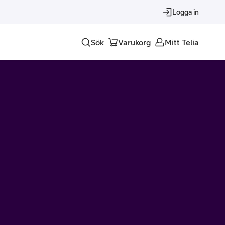
Logga in
Sök
Varukorg
Mitt Telia
Tjänster
Alla tjänster
Trygghet
Underhållning
Roaming – samtal och surf i utlandet