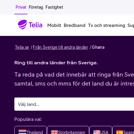
Gå till sidans innehåll
Privat
Företag
Fastighet
Mobilt
Bredband
Tv och streaming
Su
Telia.se
Från Sverige till andra länder
Ghana
Mobiltelefoner
Mobilab
iPhone
Ring till andra länder från Sverige.
Alla mobi
Ta reda på vad det innebär att ringa från Sver
Samsung Galaxy
Familjea
samtal, sms och mms för det land du är intre
Google Pixel
Extra anv
Alla mobiltelefoner
Mobilabon
Populära val:
Begagnade mobiltelefoner
Thailand
Storbritannien
USA
Span