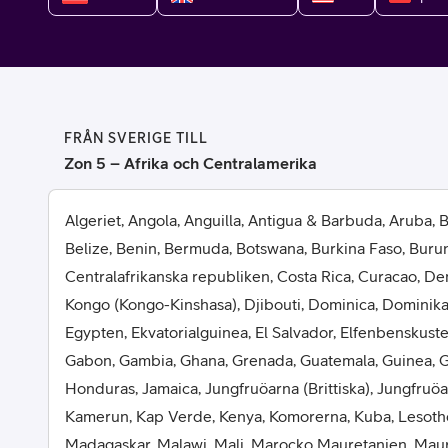
Billiga mobiltelefoner
Mobilskal
Laddare
FRÅN SVERIGE TILL
Hörlurar
Zon 5 – Afrika och Centralamerika
Smartwatches
Surfplatt
Algeriet, Angola, Anguilla, Antigua & Barbuda, Aruba,
Belize, Benin, Bermuda, Botswana, Burkina Faso, Buru
Apple Watch
4G/5G Surf
Centralafrikanska republiken, Costa Rica, Curacao, D
Kongo (Kongo-Kinshasa), Djibouti, Dominica, Dominik
Samsung Galaxy Watch
Wifi Surfpl
Egypten, Ekvatorialguinea, El Salvador, Elfenbenskusten
Alla smartwatches
Tillbehör
Gabon, Gambia, Ghana, Grenada, Guatemala, Guinea, Gu
Honduras, Jamaica, Jungfruöarna (Brittiska), Jungfruö
Kamerun, Kap Verde, Kenya, Komorerna, Kuba, Lesotho,
Madagaskar, Malawi, Mali, Marocko Mauretanien, Mau