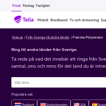
Gå till sidans innehåll
Privat
Företag
Fastighet
Mobilt
Bredband
Tv och streaming
Su
Telia.se
Från Sverige till andra länder
Franska Polynesien
Mobiltelefoner
Mobilab
iPhone
Ring till andra länder från Sverige.
Alla mobi
Ta reda på vad det innebär att ringa från Sver
Samsung Galaxy
Familjea
samtal, sms och mms för det land du är intre
Google Pixel
Extra anv
Alla mobiltelefoner
Mobilabon
Populära val:
Begagnade mobiltelefoner
Thailand
Storbritannien
USA
Span