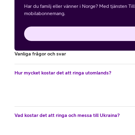
Har du familj eller vänner i Norge? Med tjänsten Til
mobilabonnemang.
Vanliga frågor och svar
Hur mycket kostar det att ringa utomlands?
Vad kostar det att ringa och messa till Ukraina?