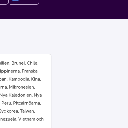
or
lien, Brunei, Chile,
lippinerna, Franska
plattor
pan, Kambodja, Kina,
arna, Mikronesien,
attor
 Nya Kaledonien, Nya
 Peru, Pitcairnöarna,
Sydkorea, Taiwan,
Venezuela, Vietnam och