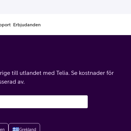
pport
Erbjudanden
onnemang
Kontantkort
labonnemang
Köp kontantkort
ige till utlandet med Telia. Se kostnader för
bonnemang
Ladda kontantkort
sserad av.
ändare
Laddningscheck
nemang för pensionär
Registrera kontantkort
ien
Grekland