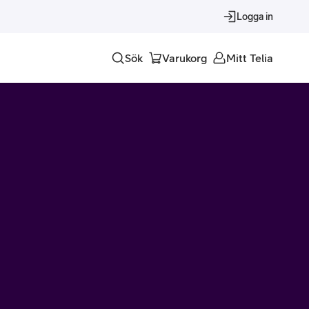
Logga in
Sök
Varukorg
Mitt Telia
Tjänster
Alla tjänster
Trygghet
Underhållning
Roaming – samtal och surf i utlandet