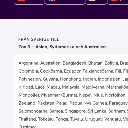
Billiga mobiltelefoner
Mobilskal
Laddare
FRÅN SVERIGE TILL
Hörlurar
Zon 3 – Asien, Sydamerika och Australien
Smartwatches
Surfplatt
Argentina, Australien, Bangladesh, Bhutan, Bolivia, Brasi
Colombia, Cooköarna, Ecuador, Falklandsöarna, Fiji, Fi
Apple Watch
4G/5G Surf
Polynesien, Guyana, Hongkong, Indien, Indonesien, Ja
Kiribati, Laos, Macau, Malaysia, Maldiverna, Marshallö
Samsung Galaxy Watch
Wifi Surfpl
Mongoliet, Myanmar (Burma), Nepal, Niue, Norfolkön,
Alla smartwatches
Tillbehör
Zeeland, Pakistan, Palau, Papua Nya Guinea, Paraguay,
Salomonöarna, Samoa, Singapore, Sri Lanka, Surinam, 
Thailand, Tokelau, Tonga, Tuvalu, Uruguay, Vanuatu, 
Östtimor.