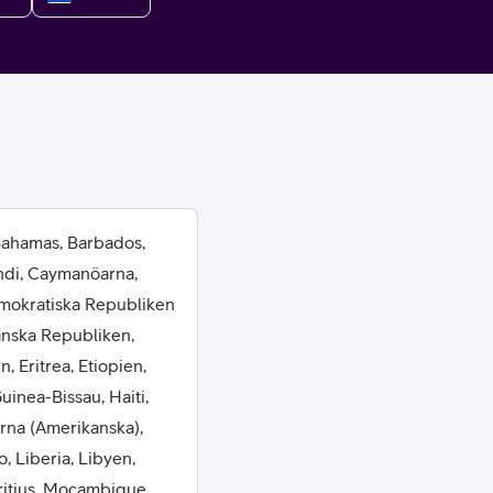
or
 Bahamas, Barbados,
ndi, Caymanöarna,
plattor
emokratiska Republiken
anska Republiken,
attor
, Eritrea, Etiopien,
inea-Bissau, Haiti,
arna (Amerikanska),
 Liberia, Libyen,
ritius, Mocambique,