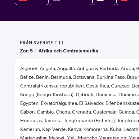
Billiga mobiltelefoner
Mobilskal
Laddare
FRÅN SVERIGE TILL
Hörlurar
Zon 5 – Afrika och Centralamerika
Smartwatches
Surfplatt
Algeriet, Angola, Anguilla, Antigua & Barbuda, Aruba,
Belize, Benin, Bermuda, Botswana, Burkina Faso, Buru
Apple Watch
4G/5G Surf
Centralafrikanska republiken, Costa Rica, Curacao, D
Kongo (Kongo-Kinshasa), Djibouti, Dominica, Dominik
Samsung Galaxy Watch
Wifi Surfpl
Egypten, Ekvatorialguinea, El Salvador, Elfenbenskusten
Alla smartwatches
Tillbehör
Gabon, Gambia, Ghana, Grenada, Guatemala, Guinea, Gu
Honduras, Jamaica, Jungfruöarna (Brittiska), Jungfruö
Kamerun, Kap Verde, Kenya, Komorerna, Kuba, Lesotho,
Madagaskar, Malawi, Mali, Marocko Mauretanien, Mau