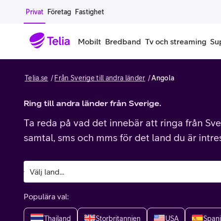
Gå till sidans innehåll
Privat
Företag
Fastighet
Mobilt
Bredband
Tv och streaming
Su
Telia.se
Från Sverige till andra länder
Angola
Mobiltelefoner
Mobilab
iPhone
Ring till andra länder från Sverige.
Alla mobi
Ta reda på vad det innebär att ringa från Sver
Samsung Galaxy
Familjea
samtal, sms och mms för det land du är intre
Google Pixel
Extra anv
Alla mobiltelefoner
Mobilabon
Populära val:
Begagnade mobiltelefoner
Thailand
Storbritannien
USA
Span