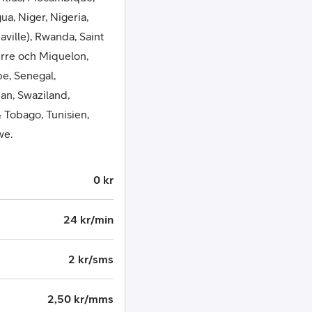
a, Niger, Nigeria,
ville), Rwanda, Saint
ierre och Miquelon,
e, Senegal,
dan, Swaziland,
& Tobago, Tunisien,
we.
0 kr
24 kr/min
2 kr/sms
2,50 kr/mms