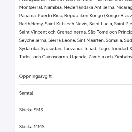
Montserrat, Namibia, Nederländska Antillerna, Nicaragu
Panama, Puerto Rico, Republiken Kongo (Kongo-Brazza
Barthélemy, Saint Kitts och Nevis, Saint Lucia, Saint P
Saint Vincent och Grenadinerna, São Tomé och Príncip
Seychellerna, Sierra Leone, Sint Maarten, Somalia, Su
Sydafrika, Sydsudan, Tanzania, Tchad, Togo, Trinidad 
Turks- och Caicosöarna, Uganda, Zambia och Zimbab
Öppningsavgift
Samtal
Skicka SMS
Skicka MMS