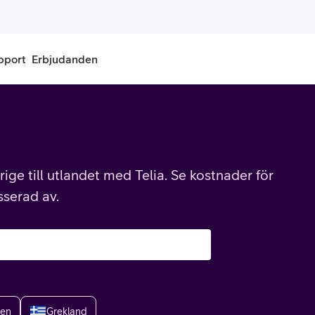
pport
Erbjudanden
onnemang
Kontantkort
labonnemang
Köp kontantkort
ige till utlandet med Telia. Se kostnader för
bonnemang
Ladda kontantkort
sserad av.
ändare
Laddningscheck
nemang för pensionär
Registrera kontantkort
ien
Grekland