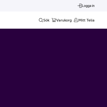
Logga in
Sök
Varukorg
Mitt Telia
Tjänster
Alla tjänster
Trygghet
Underhållning
Roaming – samtal och surf i utlandet