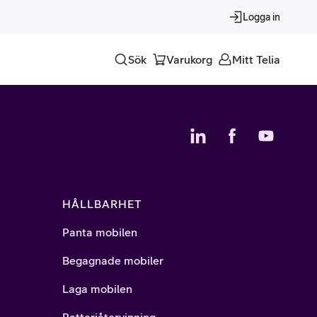
Logga in
Sök
Varukorg
Mitt Telia
Tjänster
Alla tjänster
Trygghet
HÅLLBARHET
Underhållning
Panta mobilen
Roaming – samtal och surf i utlandet
Begagnade mobiler
Laga mobilen