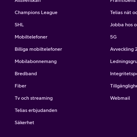
Allsvenskan
Framtidens 
Billiga mobiltelefoner
Champions League
Telias nät o
Mobilskal
SHL
Jobba hos o
Laddare
Mobiltelefoner
5G
Hörlurar
Billiga mobiltelefoner
Avveckling
Mobilabonnemang
Ledningsgr
Smartwatches
Surfplatt
Bredband
Integritetsp
Apple Watch
4G/5G Surf
Fiber
Tillgängligh
Samsung Galaxy Watch
Wifi Surfpl
Tv och streaming
Webmail
Alla smartwatches
Tillbehör
Telias erbjudanden
Säkerhet