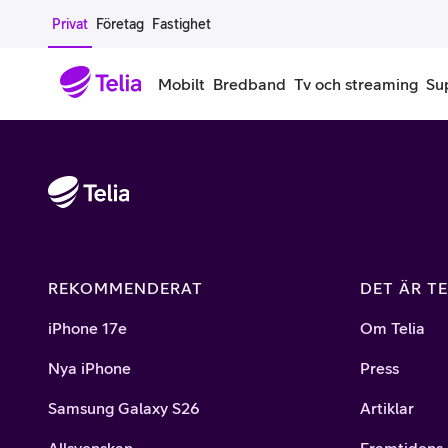
Gå till sidans innehåll
Privat
Företag
Fastighet
Mobilt
Bredband
Tv och streaming
Su
Mobiltelefoner
Mobilab
iPhone
Alla mobi
Samsung Galaxy
Familjea
REKOMMENDERAT
DET ÄR TE
Google Pixel
Extra anv
iPhone 17e
Om Telia
Alla mobiltelefoner
Mobilabon
Nya iPhone
Press
Begagnade mobiltelefoner
Samsung Galaxy S26
Artiklar