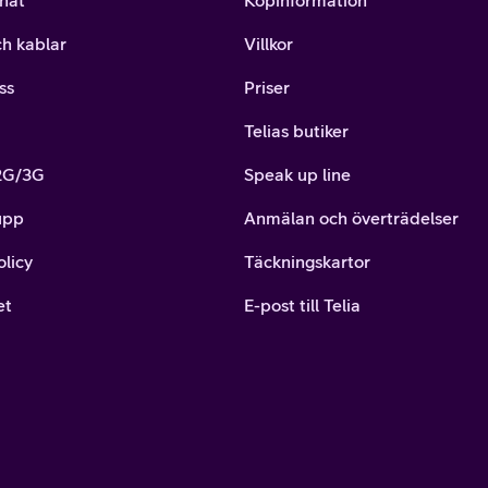
nät
Köpinformation
ch kablar
Villkor
ss
Priser
Telias butiker
 2G/3G
Speak up line
upp
Anmälan och överträdelser
or
olicy
Täckningskartor
plattor
et
E-post till Telia
attor