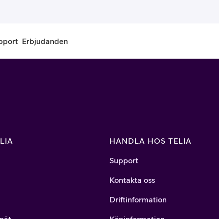
pport
Erbjudanden
onnemang
Kontantkort
labonnemang
Köp kontantkort
bonnemang
Ladda kontantkort
LIA
HANDLA HOS TELIA
ändare
Laddningscheck
Support
nemang för pensionär
Registrera kontantkort
Kontakta oss
Driftinformation