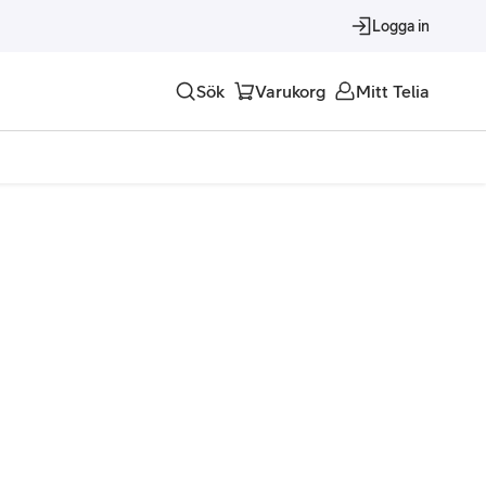
Logga in
Sök
Varukorg
Mitt Telia
Tjänster
Alla tjänster
Trygghet
Underhållning
Roaming – samtal och surf i utlandet