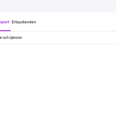
pport
Erbjudanden
r och tjänster
onnemang
Kontantkort
labonnemang
Köp kontantkort
bonnemang
Ladda kontantkort
ändare
Laddningscheck
nemang för pensionär
Registrera kontantkort