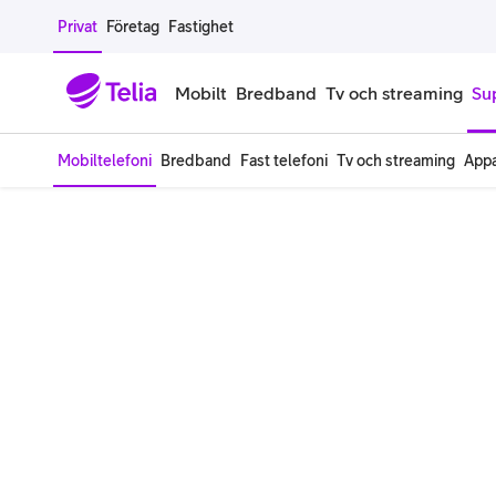
Gå till sidans innehåll
Privat
Företag
Fastighet
Mobilt
Bredband
Tv och streaming
Su
Mobiltelefoni
Bredband
Fast telefoni
Tv och streaming
Appa
Mobiltelefoner
Mobilab
iPhone
Alla mobi
Samsung Galaxy
Familjea
Google Pixel
Extra anv
Alla mobiltelefoner
Mobilabon
Begagnade mobiltelefoner