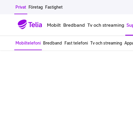
Gå till sidans innehåll
Privat
Företag
Fastighet
Mobilt
Bredband
Tv och streaming
Su
Mobiltelefoni
Bredband
Fast telefoni
Tv och streaming
Appa
Mobiltelefoner
Mobilab
iPhone
Alla mobi
Samsung Galaxy
Familjea
Google Pixel
Extra anv
Alla mobiltelefoner
Mobilabon
Begagnade mobiltelefoner