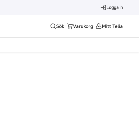
Logga in
Sök
Varukorg
Mitt Telia
Tjänster
Alla tjänster
Trygghet
Underhållning
Roaming – samtal och surf i utlandet