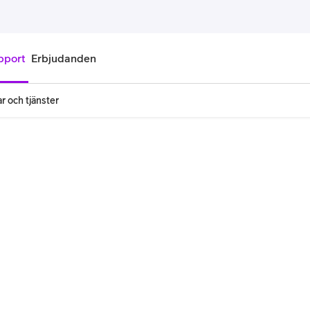
pport
Erbjudanden
r och tjänster
onnemang
Kontantkort
labonnemang
Köp kontantkort
bonnemang
Ladda kontantkort
ändare
Laddningscheck
nemang för pensionär
Registrera kontantkort