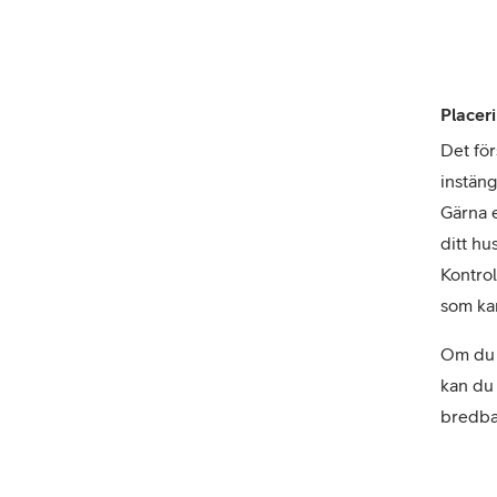
Placeri
Det för
instäng
Gärna e
ditt hu
Kontrol
som kan
Om du 
kan du
bredba