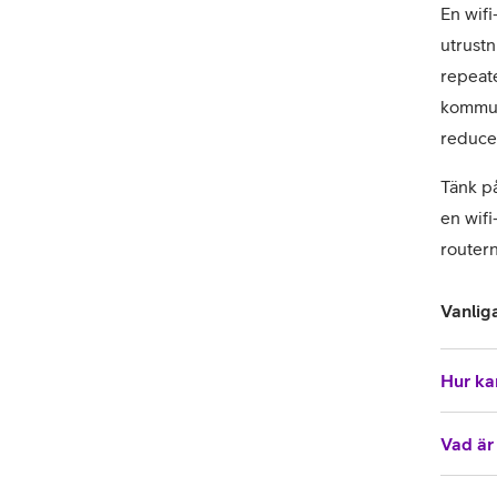
En wifi
utrustn
repeate
kommuni
reducer
Tänk på
en wifi
routern
Vanlig
Hur kan
Vad är 