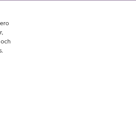
bero
r,
 och
s.