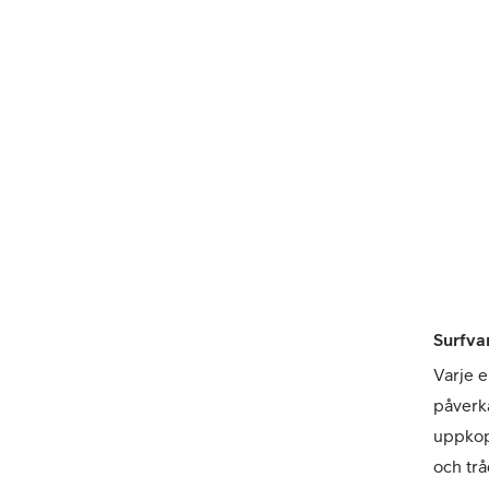
Surfva
Varje e
påverk
uppkop
och trå