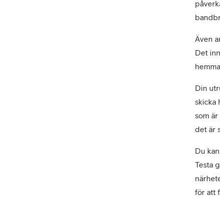
påverka
bandbr
Även an
Det inn
hemmab
Din utr
skicka 
som är 
det är 
Du kan
Testa g
närhet
för att