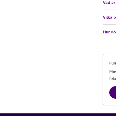
Vad är
Vilka 
Hur dö
Fun
Med
fel