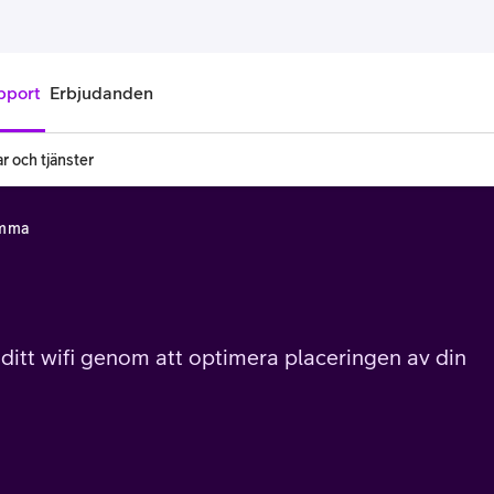
pport
Erbjudanden
r och tjänster
onnemang
Kontantkort
emma
labonnemang
Köp kontantkort
bonnemang
Ladda kontantkort
ändare
Laddningscheck
a ditt wifi genom att optimera placeringen av din
nemang för pensionär
Registrera kontantkort