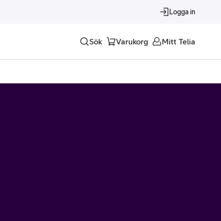
Logga in
Sök
Varukorg
Mitt Telia
Tjänster
Alla tjänster
Trygghet
Underhållning
Roaming – samtal och surf i utlandet