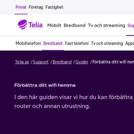
Gå till sidans innehåll
Privat
Företag
Fastighet
Mobilt
Bredband
Tv och streaming
Su
Mobiltelefoni
Bredband
Fast telefoni
Tv och streaming
Appa
Mobiltelefoner
Mobilab
Telia.se
Support
Bredband
Guider
Förbättra ditt wifi h
iPhone
Alla mobi
Samsung Galaxy
Familjea
Förbättra ditt wifi hemma
Google Pixel
Extra anv
I den här guiden visar vi hur du kan förbättr
router och annan utrustning.
Alla mobiltelefoner
Mobilabon
Begagnade mobiltelefoner