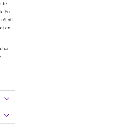
nde 
. En 
åt att 
t en 
 har 
 