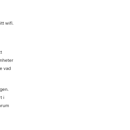
 wifi. 
t 
nheter 
e vad 
gen. 
 i 
nrum 