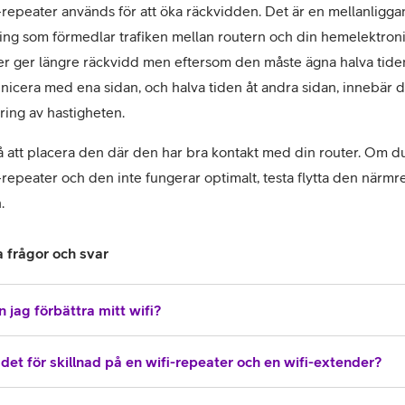
-repeater används för att öka räckvidden. Det är en mellanligga
ing som förmedlar trafiken mellan routern och din hemelektronik
r ger längre räckvidd men eftersom den måste ägna halva tiden 
cera med ena sidan, och halva tiden åt andra sidan, innebär de
ing av hastigheten. 
 att placera den där den har bra kontakt med din router. Om du
-repeater och den inte fungerar optimalt, testa flytta den närmre
.
a frågor och svar
 jag förbättra mitt wifi?
det för skillnad på en wifi-repeater och en wifi-extender?