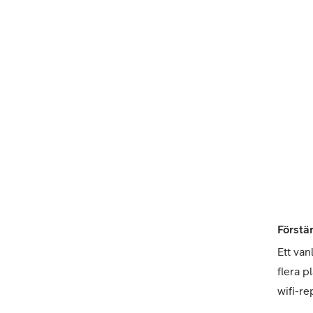
Förstär
Ett van
flera p
wifi-re