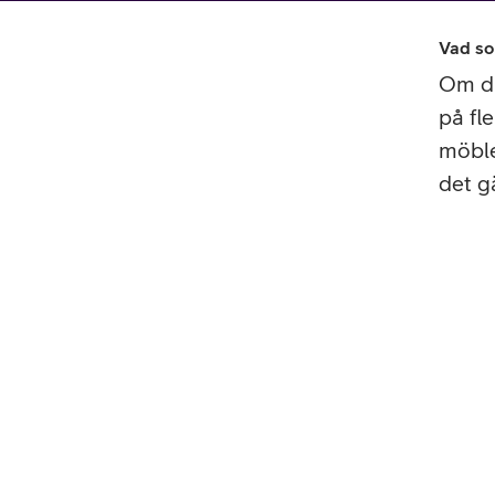
Billiga mobiltelefoner
Vad so
Mobilskal
Om di
Laddare
på fl
möble
Hörlurar
det gä
Smartwatches
Surfplatt
Apple Watch
4G/5G Surf
Samsung Galaxy Watch
Wifi Surfpl
Alla smartwatches
Tillbehör