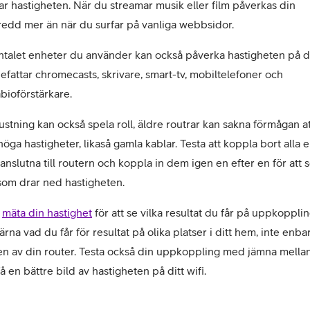
r hastigheten. När du streamar musik eller film påverkas din 
edd mer än när du surfar på vanliga webbsidor. 
talet enheter du använder kan också påverka hastigheten på ditt
efattar chromecasts, skrivare, smart-tv, mobiltelefoner och 
ioförstärkare.
ustning kan också spela roll, äldre routrar kan sakna förmågan at
höga hastigheter, likaså gamla kablar. Testa att koppla bort alla e
anslutna till routern och koppla in dem igen en efter en för att s
som drar ned hastigheten. 
 
mäta din hastighet
 för att se vilka resultat du får på uppkopplin
ärna vad du får för resultat på olika platser i ditt hem, inte enbart
en av din router. Testa också din uppkoppling med jämna mella
 få en bättre bild av hastigheten på ditt wifi.