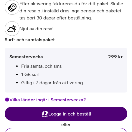
Efter aktivering faktureras du för ditt paket. Skulle
din resa bli inställd dras inga pengar och paketet
tas bort 30 dagar efter beställning.
Njut av din resa!
Surf- och samtalspaket
Pris:
.
Semestervecka
299 kr
Fria samtal och sms
1 GB surf
Giltig i 7 dagar från aktivering
Vilka länder ingår i Semestervecka?
Öppnar inloggning med BankID i ett nytt fönster
Logga in och beställ
eller