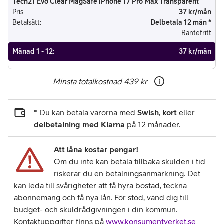
Tech21 Evo Clear MagSafe iPhone 17 Pro Max Transparent
Pris
:
37 kr/mån
Betalsätt
:
Delbetala 12 mån *
Räntefritt
Månad 1 - 12
:
37 kr/mån
Minsta totalkostnad
439 kr
* Du kan betala varorna med
Swish
,
kort
eller
delbetalning med Klarna
på 12 månader.
Att låna kostar pengar!
Om du inte kan betala tillbaka skulden i tid
riskerar du en betalningsanmärkning. Det
kan leda till svårigheter att få hyra bostad, teckna
abonnemang och få nya lån. För stöd, vänd dig till
budget- och skuldrådgivningen i din kommun.
Kontaktuppgifter finns på
www.konsumentverket.se