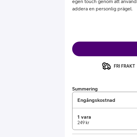
egen touch genom att använda t
addera en personlig prägel.
or
FRI FRAKT
plattor
Summering
attor
Engångskostnad
1 vara
249 kr