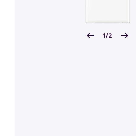
Billiga mobiltelefoner
Mobilskal
Laddare
1/2
Hörlurar
Smartwatches
Surfplatt
Apple Watch
4G/5G Surf
Samsung Galaxy Watch
Wifi Surfpl
Alla smartwatches
Tillbehör