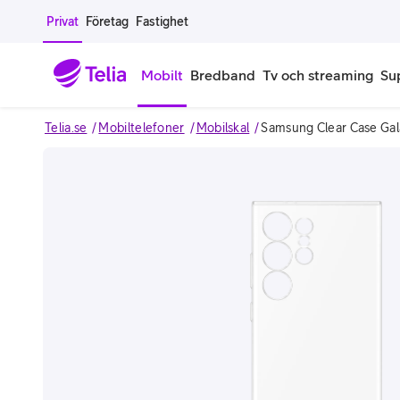
Gå till sidans innehåll
Privat
Företag
Fastighet
Mobilt
Bredband
Tv och streaming
Su
Telia.se
Mobiltelefoner
Mobilskal
Samsung Clear Case Gal
Mobiltelefoner
Mobilab
iPhone
Alla mobi
Image 1 of 2
Samsung Galaxy
Familjea
Google Pixel
Extra anv
Alla mobiltelefoner
Mobilabon
Begagnade mobiltelefoner