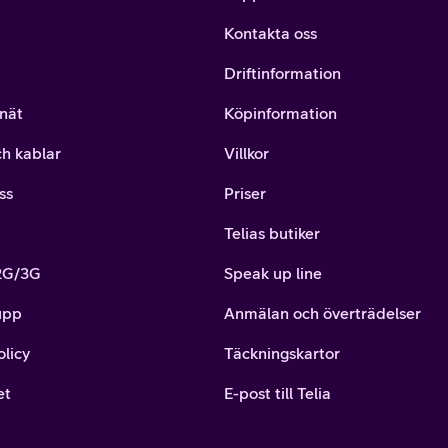
Kontakta oss
Driftinformation
nät
Köpinformation
ch kablar
Villkor
ss
Priser
Telias butiker
 2G/3G
Speak up line
upp
Anmälan och överträdelser
olicy
Täckningskartor
et
E-post till Telia