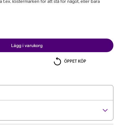
.ex. klistermärken för att stå för något, eller bara
Lägg i varukorg
ÖPPET KÖP