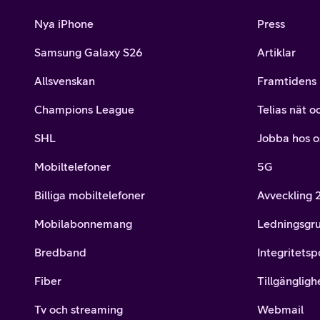
Nya iPhone
Press
Samsung Galaxy S26
Artiklar
Allsvenskan
Framtidens 
Champions League
Telias nät o
SHL
Jobba hos o
Mobiltelefoner
5G
Billiga mobiltelefoner
Avveckling
Mobilabonnemang
Ledningsgr
Bredband
Integritetsp
Fiber
Tillgängligh
Tv och streaming
Webmail