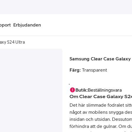
pport
Erbjudanden
axy S24 Ultra
onnemang
Kontantkort
Samsung Clear Case Galaxy 
labonnemang
Köp kontantkort
Färg:
Transparent
bonnemang
Ladda kontantkort
ändare
Laddningscheck
Butik
:
Beställningsvara
Om
Clear Case Galaxy S2
nemang för pensionär
Registrera kontantkort
Det här slimmade fodralet sitt
något av mobilens snygga des
insidan och utsidan. Dessutom
förhindra att de gulnar. Om du