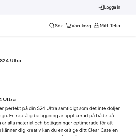
Logga in
Sök
Varukorg
Mitt Telia
Tjänster
S24 Ultra
Alla tjänster
Trygghet
Underhållning
4 Ultra
Roaming – samtal och surf i utlandet
er perfekt på din S24 Ultra samtidigt som det inte döljer
ign. En reptålig beläggning är applicerad på både på
 är alla material och beläggningar optimerade för att
 känner dig kreativ kan du enkelt ge ditt Clear Case en