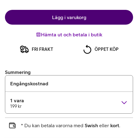
Lägg i varukorg
Hämta ut och betala i butik
FRI FRAKT
ÖPPET KÖP
Summering
Engångskostnad
1 vara
199 kr
* Du kan betala varorna med
Swish
eller
kort
.