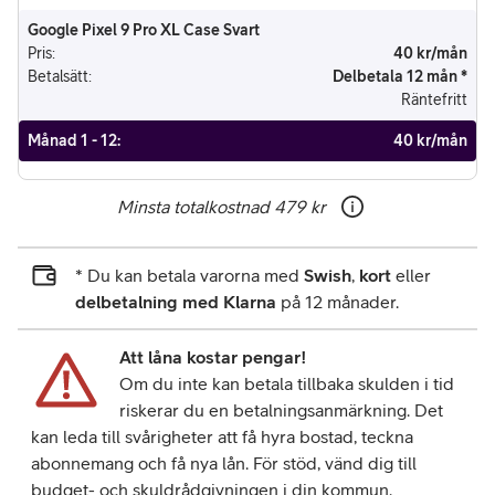
Google Pixel 9 Pro XL Case Svart
Pris
:
40 kr/mån
Betalsätt
:
Delbetala 12 mån *
Räntefritt
Månad 1 - 12
:
40 kr/mån
Minsta totalkostnad
479 kr
* Du kan betala varorna med
Swish
,
kort
eller
delbetalning med Klarna
på 12 månader.
Att låna kostar pengar!
Om du inte kan betala tillbaka skulden i tid
riskerar du en betalningsanmärkning. Det
kan leda till svårigheter att få hyra bostad, teckna
abonnemang och få nya lån. För stöd, vänd dig till
budget- och skuldrådgivningen i din kommun.