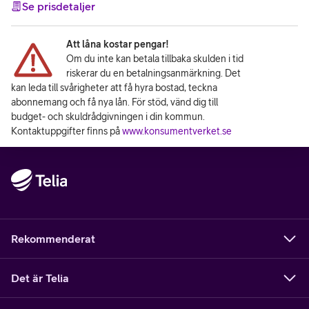
Se prisdetaljer
Att låna kostar pengar!
Om du inte kan betala tillbaka skulden i tid
riskerar du en betalningsanmärkning. Det
kan leda till svårigheter att få hyra bostad, teckna
abonnemang och få nya lån. För stöd, vänd dig till
budget- och skuldrådgivningen i din kommun.
Kontaktuppgifter finns på
www.konsumentverket.se
Rekommenderat
Det är Telia