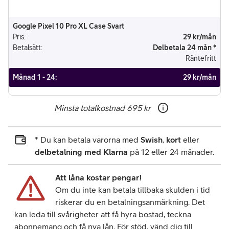
Google Pixel 10 Pro XL Case Svart
Pris
:
29 kr/mån
Betalsätt
:
Delbetala 24 mån *
Räntefritt
Månad 1 - 24
:
29 kr/mån
Minsta totalkostnad
695 kr
* Du kan betala varorna med
Swish
,
kort
eller
delbetalning med Klarna
på 12 eller 24 månader.
Att låna kostar pengar!
Om du inte kan betala tillbaka skulden i tid
riskerar du en betalningsanmärkning. Det
kan leda till svårigheter att få hyra bostad, teckna
abonnemang och få nya lån. För stöd, vänd dig till