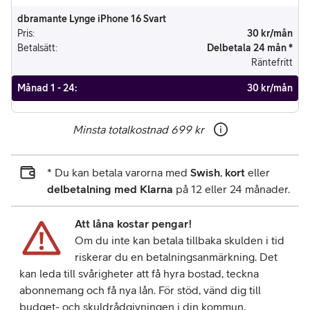
dbramante Lynge iPhone 16 Svart
Pris
:
30 kr/mån
Betalsätt
:
Delbetala 24 mån *
Räntefritt
Månad 1 - 24
:
30 kr/mån
Minsta totalkostnad
699 kr
* Du kan betala varorna med
Swish
,
kort
eller
delbetalning med Klarna
på 12 eller 24 månader.
Att låna kostar pengar!
Om du inte kan betala tillbaka skulden i tid
riskerar du en betalningsanmärkning. Det
kan leda till svårigheter att få hyra bostad, teckna
abonnemang och få nya lån. För stöd, vänd dig till
budget- och skuldrådgivningen i din kommun.