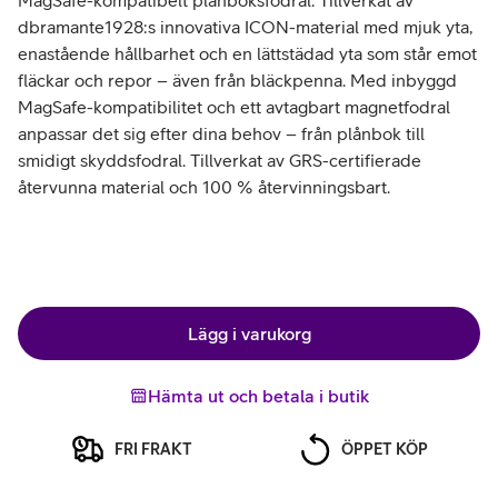
MagSafe-kompatibelt plånboksfodral. Tillverkat av
dbramante1928:s innovativa ICON-material med mjuk yta,
enastående hållbarhet och en lättstädad yta som står emot
fläckar och repor – även från bläckpenna. Med inbyggd
MagSafe-kompatibilitet och ett avtagbart magnetfodral
anpassar det sig efter dina behov – från plånbok till
smidigt skyddsfodral. Tillverkat av GRS-certifierade
återvunna material och 100 % återvinningsbart.
Lägg i varukorg
Hämta ut och betala i butik
FRI FRAKT
ÖPPET KÖP