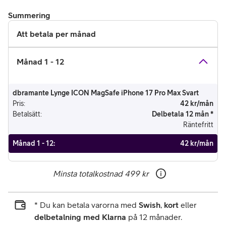
Summering
Att betala per månad
Månad 1 - 12
dbramante Lynge ICON MagSafe iPhone 17 Pro Max Svart
Pris
:
42 kr/mån
Betalsätt
:
Delbetala 12 mån *
Räntefritt
Månad 1 - 12
:
42 kr/mån
Minsta totalkostnad
499 kr
* Du kan betala varorna med
Swish
,
kort
eller
delbetalning med Klarna
på 12 månader.