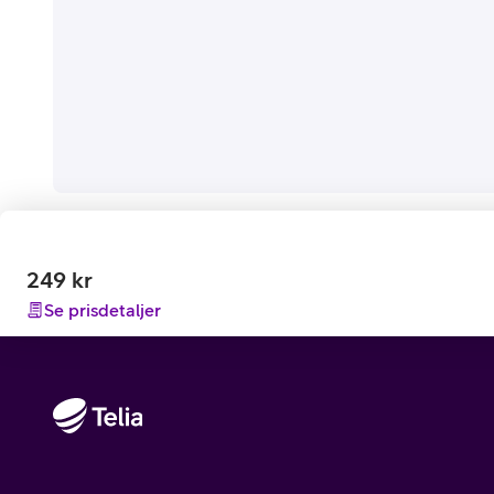
249
kr
Se prisdetaljer