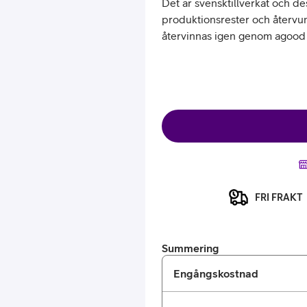
Det är svensktillverkat och des
produktionsrester och återvun
återvinnas igen genom agood
or
plattor
FRI FRAKT
attor
Summering
Engångskostnad