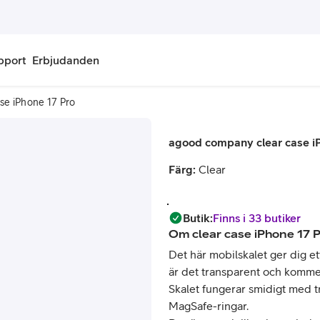
pport
Erbjudanden
se iPhone 17 Pro
onnemang
Kontantkort
agood company clear case i
labonnemang
Köp kontantkort
Färg:
Clear
bonnemang
Ladda kontantkort
ändare
Laddningscheck
Butik
:
Finns i 33 butiker
Om
clear case iPhone 17 
nemang för pensionär
Registrera kontantkort
Det här mobilskalet ger dig et
är det transparent och kommer
Skalet fungerar smidigt med 
MagSafe-ringar.