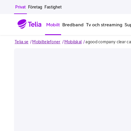
Gå till sidans innehåll
Privat
Företag
Fastighet
Mobilt
Bredband
Tv och streaming
Su
Telia.se
Mobiltelefoner
Mobilskal
agood company clear ca
Mobiltelefoner
Mobilab
iPhone
Alla mobi
Samsung Galaxy
Familjea
Google Pixel
Extra anv
Alla mobiltelefoner
Mobilabon
Begagnade mobiltelefoner