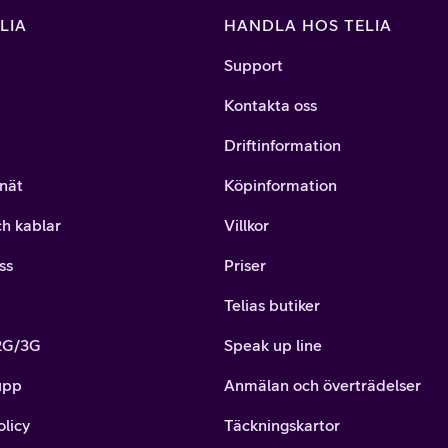
LIA
HANDLA HOS TELIA
Support
Kontakta oss
Driftinformation
nät
Köpinformation
ch kablar
Villkor
ss
Priser
Telias butiker
 2G/3G
Speak up line
upp
Anmälan och överträdelser
olicy
Täckningskartor