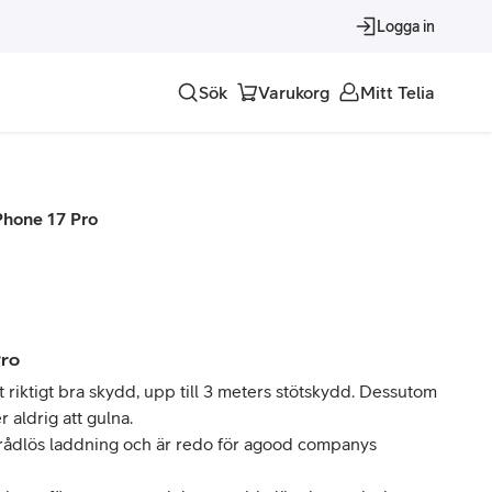
Logga in
Sök
Varukorg
Mitt Telia
Tjänster
Phone 17 Pro
Alla tjänster
Trygghet
Underhållning
Pro
Roaming – samtal och surf i utlandet
t riktigt bra skydd, upp till 3 meters stötskydd. Dessutom
 aldrig att gulna.
trådlös laddning och är redo för agood companys