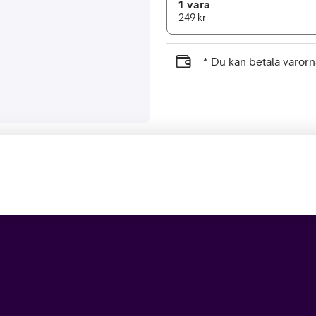
1 vara
249 kr
* Du kan betala varo