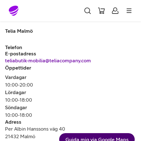
Gå till sidans innehåll
Telia Malmö
Telefon
E-postadress
teliabutik-mobilia@teliacompany.com
Öppettider
Vardagar
10:00-20:00
Lördagar
10:00-18:00
Söndagar
10:00-18:00
Adress
Per Albin Hanssons väg 40
21432 Malmö
Guida mig via Google Maps